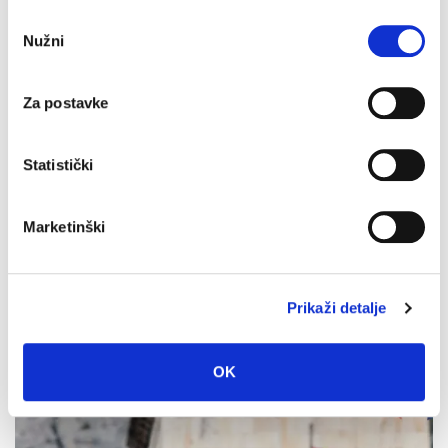
Makarska proslavila Dan pobjede uz Marka Škugora
Odabir
6. kolovoza 2026.
Nužni
pristanka
Za postavke
Statistički
Marketinški
Prikaži detalje
OK