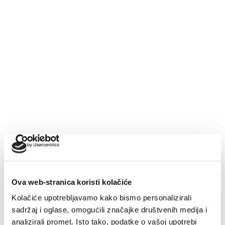
Završeni građevinski radovi na novom
futsal i dječjem igralištu
Tijekom srpnja završeni su građevinski radovi na
novom futsal terenu i dječjem igralištu na
Gradskom...
7. kolovoza 2026.
Čitaj dalje
Ova web-stranica koristi kolačiće
Kolačiće upotrebljavamo kako bismo personalizirali
Makarska proslavila Dan pobjede uz Marka
sadržaj i oglase, omogućili značajke društvenih medija i
Škugora
analizirali promet. Isto tako, podatke o vašoj upotrebi