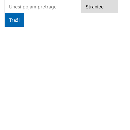
Novo futsal i dječje
igralište
Čitaj dalje
U petak 7. kolovoza
besplatan ulaz u Veliki