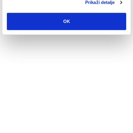
Prikaži detalje
4. kolovoza 2026.
Čitaj dalje
OK
U petak 7. kolovoza besplatan ulaz u Veliki
Kaštel u Kotišini
Povodom obilježavanja Dana pobjede i
domovinske zahvalnosti i Dana hrvatskih
branitelja...
4. kolovoza 2026.
Čitaj dalje