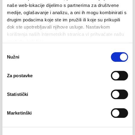
Obilježavanje Dana pobjede i domovinske
naše web-lokacije dijelimo s partnerima za društvene
medije, oglašavanje i analizu, a oni ih mogu kombinirati s
zahvalnosti i Dana hrvatskih branitelja i ove je
drugim podacima koje ste im pružili ili koje su prikupili
godine...
dok ste upotrebljavali njihove usluge. Nastavkom
korištenja naših internetskih stranica vi prihvaćate našu
6. kolovoza 2026.
Čitaj dalje
upotrebu kolačića.
Odabir
Nužni
pristanka
Za postavke
Dan pobjede i domovinske zahvalnosti i
Statistički
Dan hrvatskih branitelja: Program
obilježavanja u Makarskoj
Marketinški
Grad Makarska i ove će godine prigodnim
programom obilježiti Dan pobjede i domovinske
zahvalnosti i...