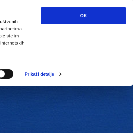
OK
ruštvenih
 partnerima
oje ste im
 internetskih
Grada
Kontakti
Unutarnja revizija
Prikaži detalje