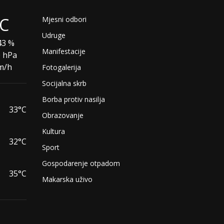
°C
Mjesni odbori
Udruge
3 %
Manifestacije
0 hPa
m/h
Fotogalerija
Socijalna skrb
Borba protiv nasilja
33°C
Obrazovanje
Kultura
32°C
Sport
Gospodarenje otpadom
35°C
Makarska uživo