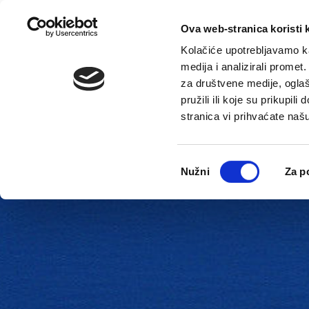
Ova web-stranica koristi 
Kolačiće upotrebljavamo ka
medija i analizirali promet
za društvene medije, oglaš
pružili ili koje su prikupil
stranica vi prihvaćate naš
Novosti
Gradska uprava
Odabir
Nužni
Za p
pristanka