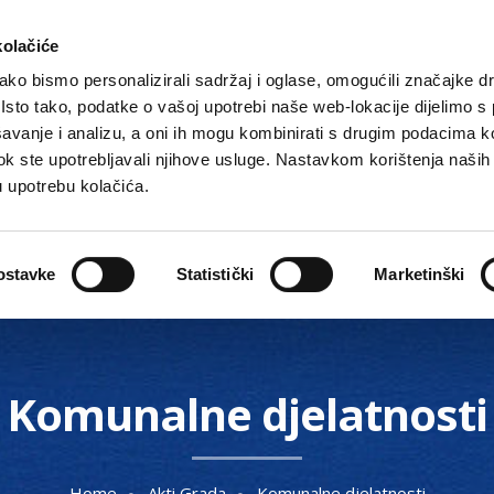
kolačiće
ko bismo personalizirali sadržaj i oglase, omogućili značajke d
. Isto tako, podatke o vašoj upotrebi naše web-lokacije dijelimo s
avanje i analizu, a oni ih mogu kombinirati s drugim podacima k
i dok ste upotrebljavali njihove usluge. Nastavkom korištenja naših
u upotrebu kolačića.
Gradske ustanove, tvrtke i škole
O Gradu
Akti 
ostavke
Statistički
Marketinški
Komunalne djelatnosti
Home
Akti Grada
Komunalne djelatnosti