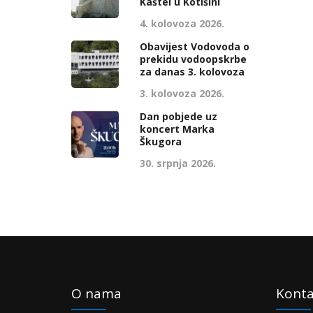
Kaštel u Kotišini
4. kolovoza 2026.
Obavijest Vodovoda o
prekidu vodoopskrbe
za danas 3. kolovoza
3. kolovoza 2026.
Dan pobjede uz
koncert Marka
Škugora
30. srpnja 2026.
O nama
Konta