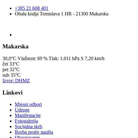
+385 21 608 401
Obala kralja Tomislava 1 HR - 21300 Makarska
Makarska
30,0°C
Vlažnost:
69 %
Tlak:
1.011 hPa
S 7,20 km/h
čet
33°C
pet
32°C
sub
35°C
Izvor: DHMZ
Linkovi
Mjesni odbori
Udruge
Manifestacije
Fotogalerija
Socijalna skrb
Borba protiv nasilja
Obrazovanje