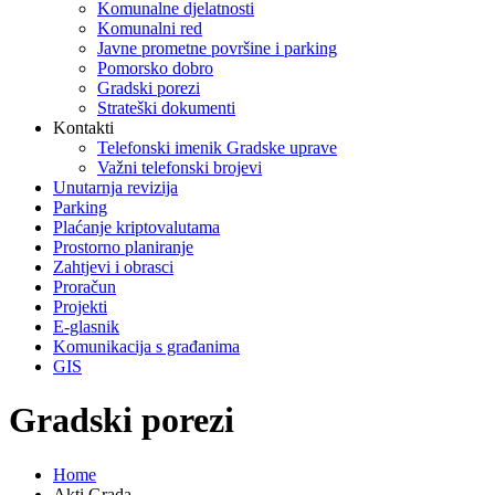
Komunalne djelatnosti
Komunalni red
Javne prometne površine i parking
Pomorsko dobro
Gradski porezi
Strateški dokumenti
Kontakti
Telefonski imenik Gradske uprave
Važni telefonski brojevi
Unutarnja revizija
Parking
Plaćanje kriptovalutama
Prostorno planiranje
Zahtjevi i obrasci
Proračun
Projekti
E-glasnik
Komunikacija s građanima
GIS
Gradski porezi
Home
Akti Grada