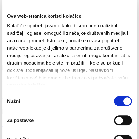
Gradski porezi
Važniji akti
Komunalne djelatnosti
Ova web-stranica koristi kolačiće
Komunalni red
Kolačiće upotrebljavamo kako bismo personalizirali
Javne prometne površine i parking
Pomorsko dobro
sadržaj i oglase, omogućili značajke društvenih medija i
Strateški dokumenti
analizirali promet. Isto tako, podatke o vašoj upotrebi
Unutarnja revizija
naše web-lokacije dijelimo s partnerima za društvene
Zadnje vijesti
medije, oglašavanje i analizu, a oni ih mogu kombinirati s
drugim podacima koje ste im pružili ili koje su prikupili
dok ste upotrebljavali njihove usluge. Nastavkom
korištenja naših internetskih stranica vi prihvaćate našu
Završeni građevinski radovi na novom futsal i
upotrebu kolačića.
dječjem igralištu
Odabir
7. kolovoza 2026.
Nužni
pristanka
Za postavke
Makarska proslavila Dan pobjede uz Marka
Škugora