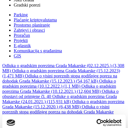
Gradski porezi
Parking
Plaćanje kriptovalutama
Prostorno planiranje
Zahtjevi i obrasci
Proračun
Projekti
E-glasnik
Komunikacija s građanima
GIS
Odluka o gradskim porezima Grada Makarske (02.12.2025.) (3,308
MB)
Odluka o gradskim porezima Grada Makarske (15.12.2023)
(1,471 MB)
Odluka o visini poreznih stopa godišnjeg poreza na
dohodak Grada Makarske (15.12.2023.) (54,167 kB)
Odluka o
gradskim porezima (10.12.2022.) (1,1 MB)
Odluka o gradskim
porezima Grada Makarske (10.12.2021.) (12,604 MB)
Odluka o
obustavi od primjene čl. 40 Odluke o gradskim porezima Grada
Makarske (24.01.2021.) (115,931 kB)
Odluka o gradskim porezima
Grada Makarske (15.12.2020.) (6,438 MB)
Odluka o visini
poreznih stopa godišnjeg poreza na dohodak Grada Makarske
(195,654 kB)
Akti Grada