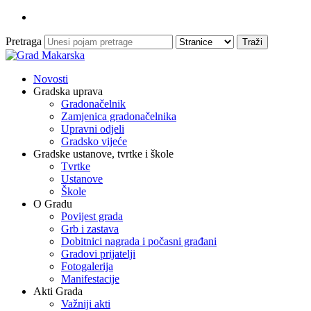
Pretraga
Novosti
Gradska uprava
Gradonačelnik
Zamjenica gradonačelnika
Upravni odjeli
Gradsko vijeće
Gradske ustanove, tvrtke i škole
Tvrtke
Ustanove
Škole
O Gradu
Povijest grada
Grb i zastava
Dobitnici nagrada i počasni građani
Gradovi prijatelji
Fotogalerija
Manifestacije
Akti Grada
Važniji akti