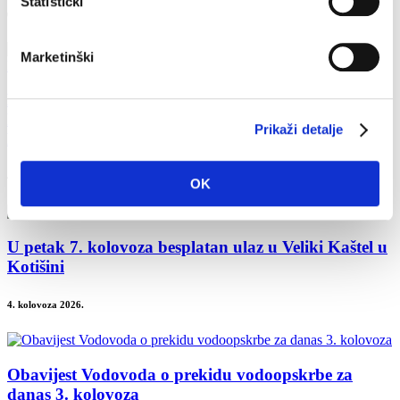
Statistički
6. kolovoza 2026.
Marketinški
Dan pobjede i domovinske zahvalnosti i Dan
hrvatskih branitelja: Program obilježavanja u
Prikaži detalje
Makarskoj
4. kolovoza 2026.
OK
U petak 7. kolovoza besplatan ulaz u Veliki Kaštel u
Kotišini
4. kolovoza 2026.
Obavijest Vodovoda o prekidu vodoopskrbe za
danas 3. kolovoza