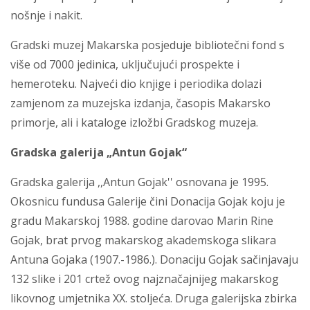
nošnje i nakit.
Gradski muzej Makarska posjeduje bibliotečni fond s
više od 7000 jedinica, uključujući prospekte i
hemeroteku. Najveći dio knjige i periodika dolazi
zamjenom za muzejska izdanja, časopis Makarsko
primorje, ali i kataloge izložbi Gradskog muzeja.
Gradska galerija „Antun Gojak“
Gradska galerija ,,Antun Gojak'' osnovana je 1995.
Okosnicu fundusa Galerije čini Donacija Gojak koju je
gradu Makarskoj 1988. godine darovao Marin Rine
Gojak, brat prvog makarskog akademskoga slikara
Antuna Gojaka (1907.-1986.). Donaciju Gojak sačinjavaju
132 slike i 201 crtež ovog najznačajnijeg makarskog
likovnog umjetnika XX. stoljeća. Druga galerijska zbirka