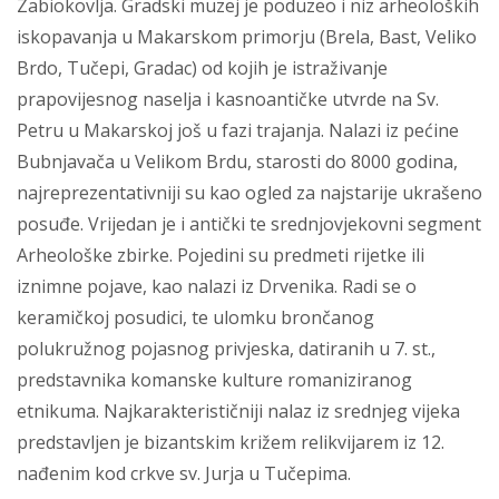
Zabiokovlja. Gradski muzej je poduzeo i niz arheoloških
iskopavanja u Makarskom primorju (Brela, Bast, Veliko
Brdo, Tučepi, Gradac) od kojih je istraživanje
prapovijesnog naselja i kasnoantičke utvrde na Sv.
Petru u Makarskoj još u fazi trajanja. Nalazi iz pećine
Bubnjavača u Velikom Brdu, starosti do 8000 godina,
najreprezentativniji su kao ogled za najstarije ukrašeno
posuđe. Vrijedan je i antički te srednjovjekovni segment
Arheološke zbirke. Pojedini su predmeti rijetke ili
iznimne pojave, kao nalazi iz Drvenika. Radi se o
keramičkoj posudici, te ulomku brončanog
polukružnog pojasnog privjeska, datiranih u 7. st.,
predstavnika komanske kulture romaniziranog
etnikuma. Najkarakterističniji nalaz iz srednjeg vijeka
predstavljen je bizantskim križem relikvijarem iz 12.
nađenim kod crkve sv. Jurja u Tučepima.