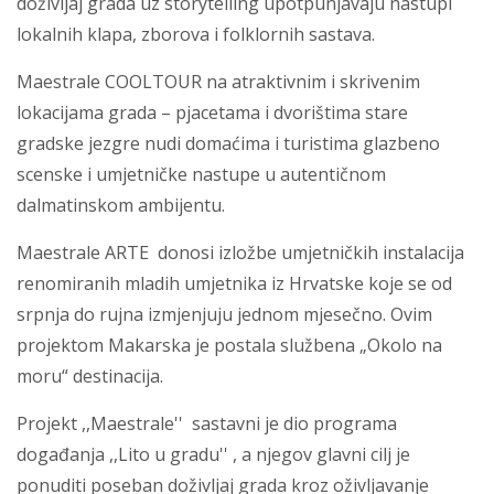
doživljaj grada uz storytelling upotpunjavaju nastupi
lokalnih klapa, zborova i folklornih sastava.
Maestrale COOLTOUR na atraktivnim i skrivenim
lokacijama grada – pjacetama i dvorištima stare
gradske jezgre nudi domaćima i turistima glazbeno
scenske i umjetničke nastupe u autentičnom
dalmatinskom ambijentu.
Maestrale ARTE donosi izložbe umjetničkih instalacija
renomiranih mladih umjetnika iz Hrvatske koje se od
srpnja do rujna izmjenjuju jednom mjesečno. Ovim
projektom Makarska je postala službena „Okolo na
moru“ destinacija.
Projekt ,,Maestrale'' sastavni je dio programa
događanja ,,Lito u gradu'' , a njegov glavni cilj je
ponuditi poseban doživljaj grada kroz oživljavanje