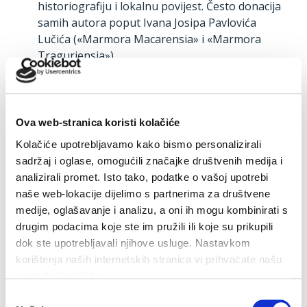
historiografiju i lokalnu povijest. Često donacija
samih autora poput Ivana Josipa Pavlovića
Lučića («Marmora Macarensia» i «Marmora
Traguriensia»).
rijetka i rana izdanja djela važna za nacionalnu i
zavičajnu pisanu riječ (Andrija Kačić Miošić
«Razgovor ugodni naroda slovinskoga»)
kompletirane enciklopedijske edicije, rječnike,
Ova web-stranica koristi kolačiće
leksikone. Posebno talijanska izdanja iz 19. st. iz
Kolačiće upotrebljavamo kako bismo personalizirali
ostavštine Cezara Pavišića. Iz te donacije
sadržaj i oglase, omogućili značajke društvenih medija i
knjižnica baštini i brojna djela vezana za
analizirali promet. Isto tako, podatke o vašoj upotrebi
povijest općenito, a posebno Dalmacije.
naše web-lokacije dijelimo s partnerima za društvene
periodika, te rijetki časopisi («Zora
medije, oglašavanje i analizu, a oni ih mogu kombinirati s
dalmatinska», «Sloboda», «Slovinac»)
drugim podacima koje ste im pružili ili koje su prikupili
donacija don Petra Kaera vezana za arheološku
dok ste upotrebljavali njihove usluge. Nastavkom
literaturu i najstarija izdanja arheoloških
korištenja naših internetskih stranica vi prihvaćate našu
stručnih časopisa
upotrebu kolačića.
velik i dobro upotpunjen fond udžbenika iz
Odabir
najranijih vremena organiziranog školskog