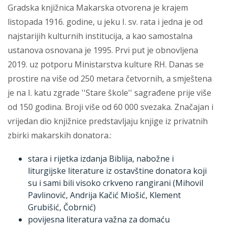
Gradska knjižnica Makarska otvorena je krajem
listopada 1916. godine, u jeku I. sv. rata i jedna je od
najstarijih kulturnih institucija, a kao samostalna
ustanova osnovana je 1995. Prvi put je obnovljena
2019. uz potporu Ministarstva kulture RH. Danas se
prostire na više od 250 metara četvornih, a smještena
je na I. katu zgrade ''Stare škole'' sagrađene prije više
od 150 godina. Broji više od 60 000 svezaka. Značajan i
vrijedan dio knjižnice predstavljaju knjige iz privatnih
zbirki makarskih donatora.:
stara i rijetka izdanja Biblija, nabožne i
liturgijske literature iz ostavštine donatora koji
su i sami bili visoko crkveno rangirani (Mihovil
Pavlinović, Andrija Kačić Miošić, Klement
Grubišić, Čobrnić)
povijesna literatura važna za domaću