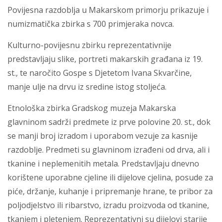
Povijesna razdoblja u Makarskom primorju prikazuje i
numizmatička zbirka s 700 primjeraka novca.
Kulturno-povijesnu zbirku reprezentativnije
predstavljaju slike, portreti makarskih građana iz 19.
st., te naročito Gospe s Djetetom Ivana Skvarčine,
manje ulje na drvu iz sredine istog stoljeća.
Etnološka zbirka Gradskog muzeja Makarska
glavninom sadrži predmete iz prve polovine 20. st., dok
se manji broj izradom i uporabom vezuje za kasnije
razdoblje. Predmeti su glavninom izrađeni od drva, ali i
tkanine i neplemenitih metala. Predstavljaju dnevno
korištene uporabne cjeline ili dijelove cjelina, posude za
piće, držanje, kuhanje i pripremanje hrane, te pribor za
poljodjelstvo ili ribarstvo, izradu proizvoda od tkanine,
tkanjem i pletenjem. Reprezentativni su dijelovi starije