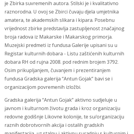
je Zbirka suvremenih autora. Stilski je i kvalitativno
raznorodna. U ovoj se Zbirci čuvaju djela umjetnika
amatera, te akademskih slikara i kipara. Posebnu
vrijednost zbirke predstavlja zastupljenost značajnog
broja radova iz Makarske i Makarskog primorja.
Muzejski predmeti iz fundusa Galerije upisani su u
Registar kulturnih dobara - Listu zaštićenih kulturnih
dobara RH od rujna 2008. pod rednim brojem 3792.
Osim prikupljanjem, čuvanjem i prezentiranjem
fundusa Gradska galerija “Antun Gojak” bavi se i
organizacijom povremenih izložbi.
Gradska galerija “Antun Gojak” aktivno sudjeluje u
javnom i kulturnom životu grada i kroz organizaciju
redovne godišnje Likovne kolonije, te su/organizaciju
raznih dobrotvornih akcija i ostalih gradskih
manifestacija, uz stalnu i aktivnu suradnju s kulturnim i