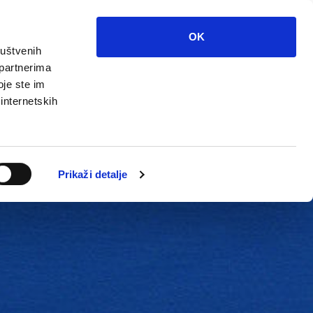
OK
ruštvenih
 partnerima
oje ste im
 internetskih
Grada
Kontakti
Unutarnja revizija
Prikaži detalje