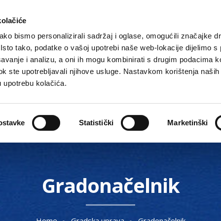
kolačiće
ko bismo personalizirali sadržaj i oglase, omogućili značajke d
. Isto tako, podatke o vašoj upotrebi naše web-lokacije dijelimo s
avanje i analizu, a oni ih mogu kombinirati s drugim podacima k
i dok ste upotrebljavali njihove usluge. Nastavkom korištenja naših
u upotrebu kolačića.
Gradske ustanove, tvrtke i škole
O Gradu
Akti 
ostavke
Statistički
Marketinški
Gradonačelnik
Home
Gradska uprava
Gradonačelnik