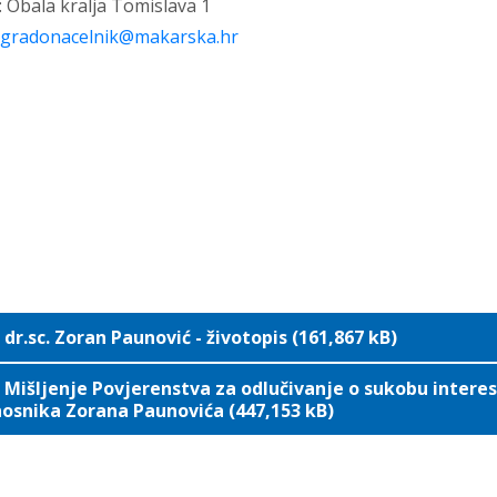
 Obala kralja Tomislava 1
gradonacelnik@makarska.hr
dr.sc. Zoran Paunović - životopis (161,867 kB)
Mišljenje Povjerenstva za odlučivanje o sukobu interes
osnika Zorana Paunovića (447,153 kB)