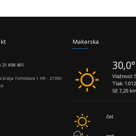
kt
Makarska
30,0
 21 608 401
Vlažnost:
5
a kralja Tomislava 1 HR - 21300
Tlak:
1.01
ka
SE 7,20 k
čet