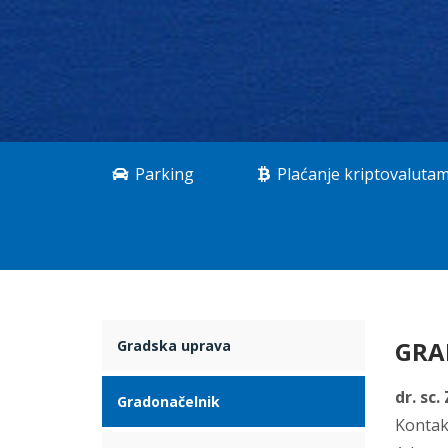
Parking
Plaćanje kriptovaluta
GRA
Gradska uprava
dr. sc
Gradonačelnik
Kontak