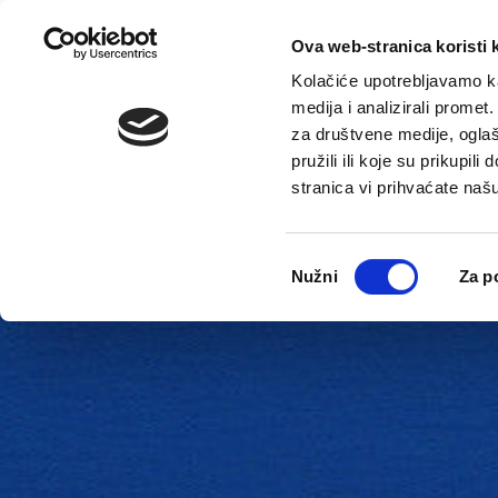
Ova web-stranica koristi 
Kolačiće upotrebljavamo ka
medija i analizirali promet
za društvene medije, oglaš
pružili ili koje su prikupil
stranica vi prihvaćate naš
Novosti
Gradska uprava
Odabir
Nužni
Za p
pristanka