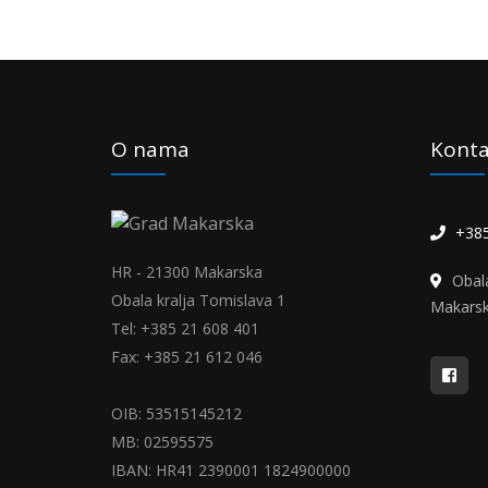
O nama
Konta
+385
HR - 21300 Makarska
Obal
Obala kralja Tomislava 1
Makars
Tel: +385 21 608 401
Fax: +385 21 612 046
OIB: 53515145212
MB: 02595575
IBAN: HR41 2390001 1824900000