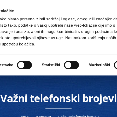
kolačiće
ko bismo personalizirali sadržaj i oglase, omogućili značajke d
. Isto tako, podatke o vašoj upotrebi naše web-lokacije dijelimo s
avanje i analizu, a oni ih mogu kombinirati s drugim podacima k
i dok ste upotrebljavali njihove usluge. Nastavkom korištenja naših
u upotrebu kolačića.
Gradske ustanove, tvrtke i škole
O Gradu
Akti 
ostavke
Statistički
Marketinški
Važni telefonski brojevi
Home
Kontakti
Važni telefonski brojevi