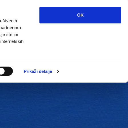
OK
ruštvenih
 partnerima
oje ste im
 internetskih
Grada
Kontakti
Unutarnja revizija
Prikaži detalje