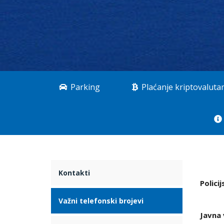
Parking
Plaćanje kriptovalut
Kontakti
Polici
Važni telefonski brojevi
Javna