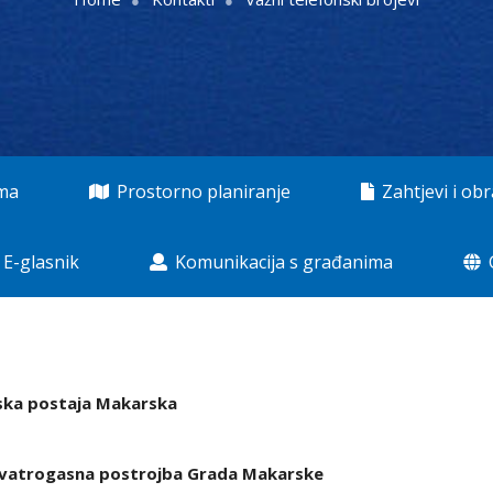
ama
Prostorno planiranje
Zahtjevi i obr
E-glasnik
Komunikacija s građanima
jska postaja Makarska
 vatrogasna postrojba Grada Makarske