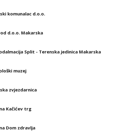
ki komunalac d.o.o.
od d.o.o. Makarska
odalmacija Split - Terenska jedinica Makarska
loški muzej
ska zvjezdarnica
na Kačićev trg
na Dom zdravlja