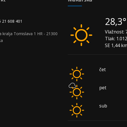
28,3
 21 608 401
Vlažnost:
7
a kralja Tomislava 1 HR - 21300
Tlak:
1.01
ka
SE 1,44 k
čet
pet
sub