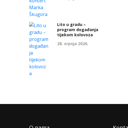
Lito u gradu –
program događanja
tijekom kolovoza
28. srpnja 2026.
O nama
Konta