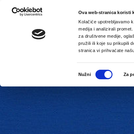
Ova web-stranica koristi 
Kolačiće upotrebljavamo ka
medija i analizirali promet
za društvene medije, oglaš
pružili ili koje su prikupil
stranica vi prihvaćate naš
Novosti
Gradska uprava
Odabir
Nužni
Za p
pristanka