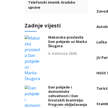
Telefonski imenik Gradske
uprave
Zavod 
Zadnje vijesti
Autob
Makarska proslavila
Dan pobjede uz Marka
Lučka
Škugora
6. kolovoza 2026.
JU Par
HGSS 
Dan pobjede i
Turist
domovinske
zahvalnosti i Dan
hrvatskih branitelja:
Stamb
Program obilježavanja