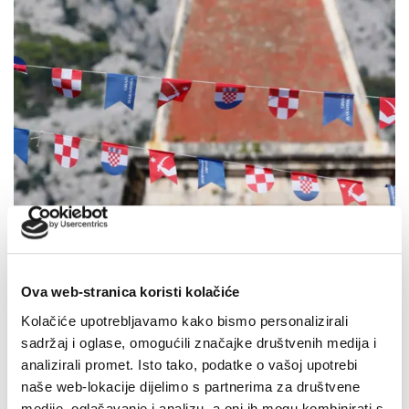
Dan pobjede i domovinske zahvalnosti i Dan hrvatskih
branitelja: Program obilježavanja u Makarskoj
Ova web-stranica koristi kolačiće
4. kolovoza 2026.
Kolačiće upotrebljavamo kako bismo personalizirali
sadržaj i oglase, omogućili značajke društvenih medija i
analizirali promet. Isto tako, podatke o vašoj upotrebi
naše web-lokacije dijelimo s partnerima za društvene
medije, oglašavanje i analizu, a oni ih mogu kombinirati s