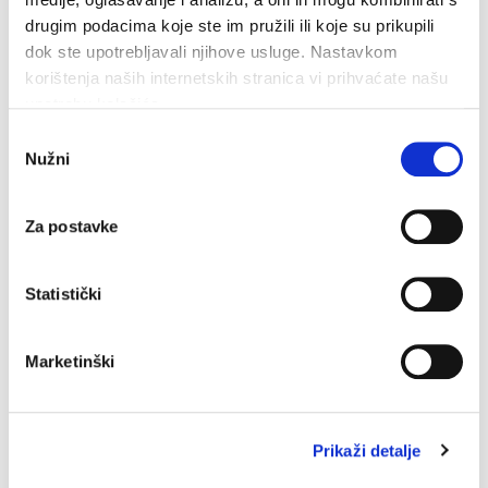
drugim podacima koje ste im pružili ili koje su prikupili
dok ste upotrebljavali njihove usluge. Nastavkom
korištenja naših internetskih stranica vi prihvaćate našu
upotrebu kolačića.
Odabir
Nužni
pristanka
Za postavke
Statistički
Marketinški
U petak 7. kolovoza besplatan ulaz u Veliki Kaštel u
Kotišini
4. kolovoza 2026.
Prikaži detalje