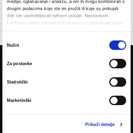
medije, oglašavanje i analizu, a oni ih mogu kombinirati s
drugim podacima koje ste im pružili ili koje su prikupili
dok ste upotrebljavali njihove usluge. Nastavkom
korištenja naših internetskih stranica vi prihvaćate našu
Zgrada Grada
upotrebu kolačića.
Odabir
Nužni
pristanka
Za postavke
O nama
Statistički
Marketinški
Prikaži detalje