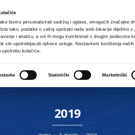
kolačiće
ko bismo personalizirali sadržaj i oglase, omogućili značajke d
. Isto tako, podatke o vašoj upotrebi naše web-lokacije dijelimo s
avanje i analizu, a oni ih mogu kombinirati s drugim podacima k
i dok ste upotrebljavali njihove usluge. Nastavkom korištenja naših
u upotrebu kolačića.
Gradske ustanove, tvrtke i škole
O Gradu
Akti 
ostavke
Statistički
Marketinški
2019
Home
E-glasnik
2019