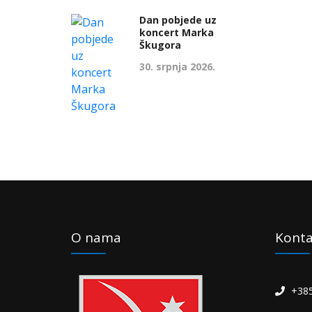
Dan pobjede uz
koncert Marka
Škugora
30. srpnja 2026.
O nama
Konta
+385