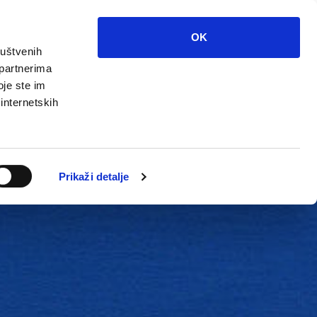
OK
ruštvenih
 partnerima
oje ste im
 internetskih
Grada
Kontakti
Unutarnja revizija
Prikaži detalje