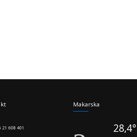
kt
Makarska
28,4
 21 608 401