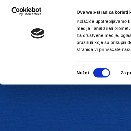
Ova web-stranica koristi 
Kolačiće upotrebljavamo ka
medija i analizirali promet
za društvene medije, oglaš
pružili ili koje su prikupil
stranica vi prihvaćate naš
Novosti
Gradska uprava
Odabir
Nužni
Za p
pristanka