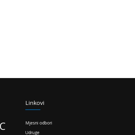
Linkovi
°C
Mjesni odbori
Udruge