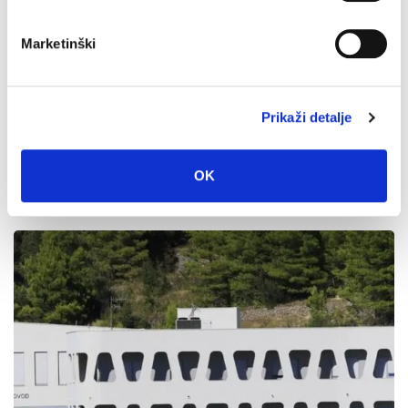
Marketinški
Prikaži detalje
U petak 7. kolovoza besplatan ulaz u Veliki Kaštel u
OK
Kotišini
4. kolovoza 2026.