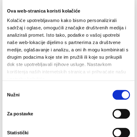
Ova web-stranica koristi kolačiće
Kolačiće upotrebljavamo kako bismo personalizirali
sadržaj i oglase, omogućili značajke društvenih medija i
analizirali promet. Isto tako, podatke o vašoj upotrebi
Dan pobjede i domovinske zahvalnosti i Dan hrvatskih
naše web-lokacije dijelimo s partnerima za društvene
branitelja: Program obilježavanja u Makarskoj
medije, oglašavanje i analizu, a oni ih mogu kombinirati s
4. kolovoza 2026.
drugim podacima koje ste im pružili ili koje su prikupili
dok ste upotrebljavali njihove usluge. Nastavkom
korištenja naših internetskih stranica vi prihvaćate našu
upotrebu kolačića.
Odabir
Nužni
pristanka
Za postavke
Statistički