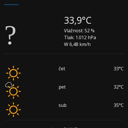
33,9°C
Vlažnost:
52 %
Tlak:
1.012 hPa
W 6,48 km/h
čet
33°C
pet
32°C
sub
35°C