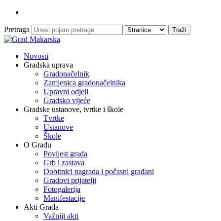
Pretraga
Novosti
Gradska uprava
Gradonačelnik
Zamjenica gradonačelnika
Upravni odjeli
Gradsko vijeće
Gradske ustanove, tvrtke i škole
Tvrtke
Ustanove
Škole
O Gradu
Povijest grada
Grb i zastava
Dobitnici nagrada i počasni građani
Gradovi prijatelji
Fotogalerija
Manifestacije
Akti Grada
Važniji akti