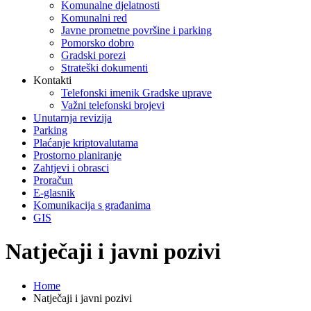
Komunalne djelatnosti
Komunalni red
Javne prometne površine i parking
Pomorsko dobro
Gradski porezi
Strateški dokumenti
Kontakti
Telefonski imenik Gradske uprave
Važni telefonski brojevi
Unutarnja revizija
Parking
Plaćanje kriptovalutama
Prostorno planiranje
Zahtjevi i obrasci
Proračun
E-glasnik
Komunikacija s građanima
GIS
Natječaji i javni pozivi
Home
Natječaji i javni pozivi