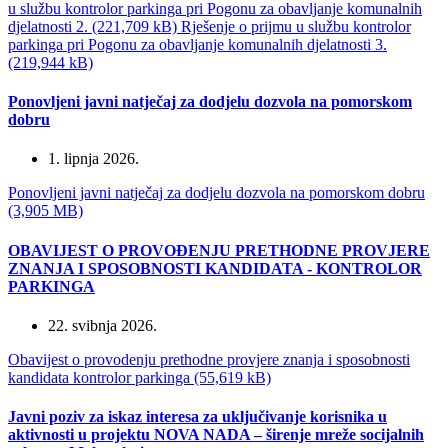
u službu kontrolor parkinga pri Pogonu za obavljanje komunalnih
djelatnosti 2. (221,709 kB)
Rješenje o prijmu u službu kontrolor
parkinga pri Pogonu za obavljanje komunalnih djelatnosti 3.
(219,944 kB)
Ponovljeni javni natječaj za dodjelu dozvola na pomorskom
dobru
1. lipnja 2026.
Ponovljeni javni natječaj za dodjelu dozvola na pomorskom dobru
(3,905 MB)
OBAVIJEST O PROVOĐENJU PRETHODNE PROVJERE
ZNANJA I SPOSOBNOSTI KANDIDATA - KONTROLOR
PARKINGA
22. svibnja 2026.
Obavijest o provodenju prethodne provjere znanja i sposobnosti
kandidata kontrolor parkinga (55,619 kB)
Javni poziv za iskaz interesa za uključivanje korisnika u
aktivnosti u projektu NOVA NADA – širenje mreže socijalnih