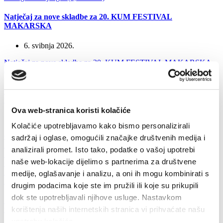
Natječaj za nove skladbe za 20. KUM FESTIVAL
MAKARSKA
6. svibnja 2026.
Natječaj za nove skladbe za 20. KUM FESTIVAL MAKARSKA
(19,49 kB)
OGLAS za prijam u službu - KONTROLOR PARKINGA - 3
izvršitelj/ica na određeno vrijeme u trajanju 6 mjeseci
Ova web-stranica koristi kolačiće
29. travnja 2026.
Kolačiće upotrebljavamo kako bismo personalizirali
OGLAS za prijam u službu - KONTROLOR PARKINGA - 3
sadržaj i oglase, omogućili značajke društvenih medija i
izvršitelj/ica na određeno vrijeme u trajanju 6 mjeseci (1,218 MB)
analizirali promet. Isto tako, podatke o vašoj upotrebi
Izjava (57,876 kB)
Obrazac prijave (55,106 kB)
UPUTE I
naše web-lokacije dijelimo s partnerima za društvene
OBAVIJESTI KANDIDATIMA PRIJAVLJENIM NA OGLAS
ZA PRIJAM U SLUŽBU U POGON ZA OBAVLJANJE
medije, oglašavanje i analizu, a oni ih mogu kombinirati s
KOMUNALNIH DJELATNOSTI (82,536 kB)
drugim podacima koje ste im pružili ili koje su prikupili
dok ste upotrebljavali njihove usluge. Nastavkom
Zaključak o financiranju programskih sadržaja elektroničkih
korištenja naših internetskih stranica vi prihvaćate našu
medija u 2026.godini
upotrebu kolačića.