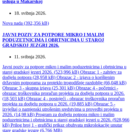
usluga u Makarskoj
18. svibnja 2026.
Nova nada (392,356 kB)
JAVNI POZIV ZA POTPORE MIKRO I MALIM
PODUZETNICIMA I OBRTNICIMA U STAROJ
GRADSKOJ JEZGRI 2026.
11. svibnja 2026.
Javni poziv za potpore mikro i malim poduzetnicima i obrtnicima u
staroj gradskoj jezgri 2026. (523,996 kB)
Obrazac 1 - zahtjev za
dodjelu potpora (28,958 kB)
Obrazac 2 - izjava o korištenim
državnim potporama za proteklo trogodišnje razdoblje (66,048 kB)
Obrazac 3 - skupna izjava (25,301 kB)
Obrazac 4 - početnici -
obrazac troškovnika proračun projekta za dodjelu potpora u 2026.
(18,503 kB)
Obrazac 4 - postojeći - obrazac troškovnika proračun
projekta za dodjelu potpora u 2026. (19,885 kB)
Obrazac 5 -
izvještaj o namjenski utrošenim sredstvima u provedbi projekta u
2026. (14,98 kB)
Program za dodjelu potpora mikro i malim
poduzetnicima i obrtnicima u staroj gradskoj jezgri u 2026. (928,966
kB)
Prilog broj 1 - grafički prikaz obuhvata mikrolokacije unutar
stare gradske jezgre (6,766 MB)