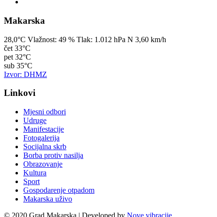
Makarska
28,0°C
Vlažnost:
49 %
Tlak:
1.012 hPa
N 3,60 km/h
čet
33°C
pet
32°C
sub
35°C
Izvor: DHMZ
Linkovi
Mjesni odbori
Udruge
Manifestacije
Fotogalerija
Socijalna skrb
Borba protiv nasilja
Obrazovanje
Kultura
Sport
Gospodarenje otpadom
Makarska uživo
© 2020 Grad Makarska | Developed by
Nove vibracije