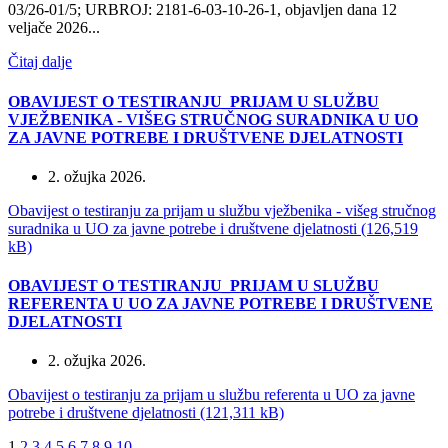
03/26-01/5; URBROJ: 2181-6-03-10-26-1, objavljen dana 12
veljače 2026...
Čitaj dalje
OBAVIJEST O TESTIRANJU_PRIJAM U SLUŽBU
VJEŽBENIKA - VIŠEG STRUČNOG SURADNIKA U UO
ZA JAVNE POTREBE I DRUŠTVENE DJELATNOSTI
2. ožujka 2026.
Obavijest o testiranju za prijam u službu vježbenika - višeg stručnog
suradnika u UO za javne potrebe i društvene djelatnosti (126,519
kB)
OBAVIJEST O TESTIRANJU_PRIJAM U SLUŽBU
REFERENTA U UO ZA JAVNE POTREBE I DRUŠTVENE
DJELATNOSTI
2. ožujka 2026.
Obavijest o testiranju za prijam u službu referenta u UO za javne
potrebe i društvene djelatnosti (121,311 kB)
1
2
3
4
5
6
7
8
9
10