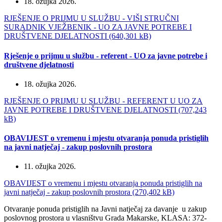
18. ožujka 2026.
RJEŠENJE O PRIJMU U SLUŽBU - VIŠI STRUČNI
SURADNIK VJEŽBENIK - UO ZA JAVNE POTREBE I
DRUŠTVENE DJELATNOSTI (640,301 kB)
Rješenje o prijmu u službu - referent - UO za javne potrebe i
društvene djelatnosti
18. ožujka 2026.
RJEŠENJE O PRIJMU U SLUŽBU - REFERENT U UO ZA
JAVNE POTREBE I DRUŠTVENE DJELATNOSTI (707,243
kB)
OBAVIJEST o vremenu i mjestu otvaranja ponuda pristiglih
na javni natječaj - zakup poslovnih prostora
11. ožujka 2026.
OBAVIJEST o vremenu i mjestu otvaranja ponuda pristiglih na
javni natječaj - zakup poslovnih prostora (270,402 kB)
Otvaranje ponuda pristiglih na Javni natječaj za davanje u zakup
poslovnog prostora u vlasništvu Grada Makarske, KLASA: 372-