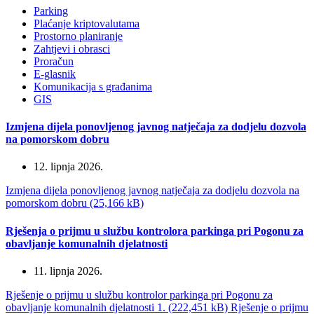
Parking
Plaćanje kriptovalutama
Prostorno planiranje
Zahtjevi i obrasci
Proračun
E-glasnik
Komunikacija s građanima
GIS
Izmjena dijela ponovljenog javnog natječaja za dodjelu dozvola
na pomorskom dobru
12. lipnja 2026.
Izmjena dijela ponovljenog javnog natječaja za dodjelu dozvola na
pomorskom dobru (25,166 kB)
Rješenja o prijmu u službu kontrolora parkinga pri Pogonu za
obavljanje komunalnih djelatnosti
11. lipnja 2026.
Rješenje o prijmu u službu kontrolor parkinga pri Pogonu za
obavljanje komunalnih djelatnosti 1. (222,451 kB)
Rješenje o prijmu