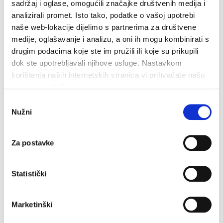
6. kolovoza 2026.
sadržaj i oglase, omogućili značajke društvenih medija i
analizirali promet. Isto tako, podatke o vašoj upotrebi
naše web-lokacije dijelimo s partnerima za društvene
medije, oglašavanje i analizu, a oni ih mogu kombinirati s
drugim podacima koje ste im pružili ili koje su prikupili
dok ste upotrebljavali njihove usluge. Nastavkom
korištenja naših internetskih stranica vi prihvaćate našu
upotrebu kolačića.
Odabir
Nužni
pristanka
Za postavke
Statistički
Marketinški