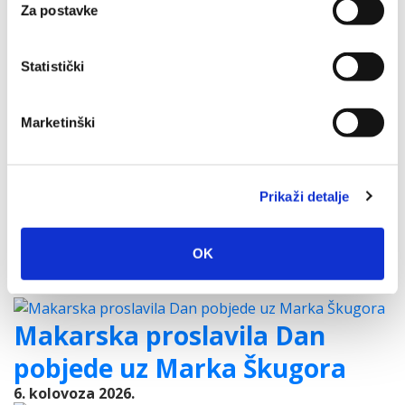
Za postavke
Obavijest o novom terminu održavanja prethodne
provjere znanja
Obavijest i uputa kandidatima
Statistički
Upis djece u program predškole
Zadnje vijesti
Marketinški
Završeni građevinski radovi
Prikaži detalje
na novom futsal i dječjem
igralištu
OK
7. kolovoza 2026.
Makarska proslavila Dan
pobjede uz Marka Škugora
6. kolovoza 2026.