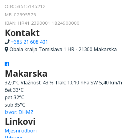
OIB: 53515145212
MB: 02595575
IBAN: HR41 2390001 1824900000
Kontakt
+385 21 608 401
Obala kralja Tomislava 1 HR - 21300 Makarska
Makarska
32,0°C
Vlažnost:
43 %
Tlak:
1.010 hPa
SW 5,40 km/h
čet
33°C
pet
32°C
sub
35°C
Izvor: DHMZ
Linkovi
Mjesni odbori