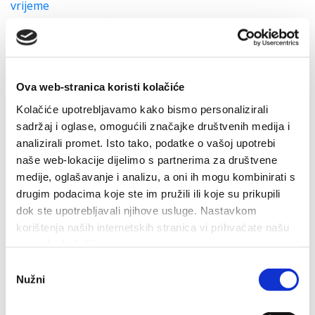
vrijeme
Obavijest o provođenju prethodne provjere znanja
Javni natječaj za prijam u službu u Upravnom odjelu za
društvene djelatnosti
Javna ustanova Makarska razvojna agencija - MARA
Ova web-stranica koristi kolačiće
Natječaj - stipendije za studente slabijeg imovnog
stanja 2020-2021
Kolačiće upotrebljavamo kako bismo personalizirali
Natječaj - stipendije za studente deficitarnih zanimanja
sadržaj i oglase, omogućili značajke društvenih medija i
2020-2021
analizirali promet. Isto tako, podatke o vašoj upotrebi
Natječaj - stipendije za studente umjetničkih studija
naše web-lokacije dijelimo s partnerima za društvene
2020-2021
medije, oglašavanje i analizu, a oni ih mogu kombinirati s
Natječaj - stipendije za uspješne studente 2020-2021
drugim podacima koje ste im pružili ili koje su prikupili
Dodjela nagrada volonterima 2020.
dok ste upotrebljavali njihove usluge. Nastavkom
Javni natječaj za prijam u službu u Pogonu za
korištenja naših internetskih stranica vi prihvaćate našu
obavljanje komunalnih djelatnosti
upotrebu kolačića.
Zakup poslovnih prostora u vlasništvu Grada Makarske
Odabir
Obavijest i uputa kandidatima
Nužni
pristanka
Obavijest o prethodnoj provjeri znanja
Obavijest o odgodi prethodne provjere znanja