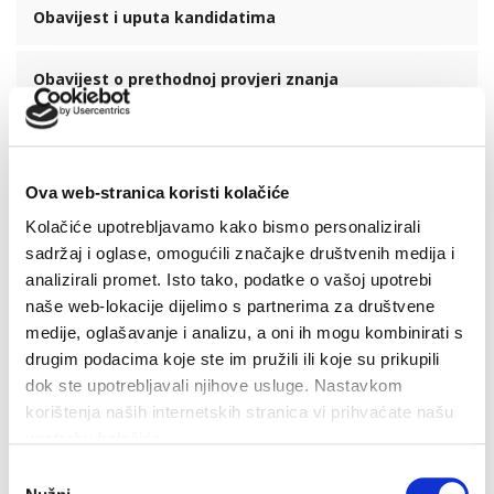
Obavijest i uputa kandidatima
Obavijest o prethodnoj provjeri znanja
Obavijest o novom terminu održavanja prethodne
provjere znanja
Ova web-stranica koristi kolačiće
Obavijest i uputa kandidatima
Kolačiće upotrebljavamo kako bismo personalizirali
sadržaj i oglase, omogućili značajke društvenih medija i
analizirali promet. Isto tako, podatke o vašoj upotrebi
Upis djece u program predškole
naše web-lokacije dijelimo s partnerima za društvene
medije, oglašavanje i analizu, a oni ih mogu kombinirati s
drugim podacima koje ste im pružili ili koje su prikupili
Zadnje vijesti
dok ste upotrebljavali njihove usluge. Nastavkom
korištenja naših internetskih stranica vi prihvaćate našu
upotrebu kolačića.
Odabir
Završeni građevinski radovi na novom futsal i dječjem