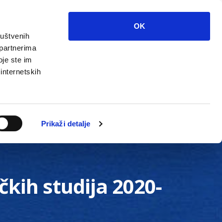
OK
ruštvenih
 partnerima
oje ste im
 internetskih
Grada
Kontakti
Unutarnja revizija
Prikaži detalje
čkih studija 2020-