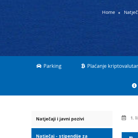
Home
Natječa
Parking
Plaćanje kriptovalut
1. 
Natječaji i javni pozivi
Natječaj - stipendije za