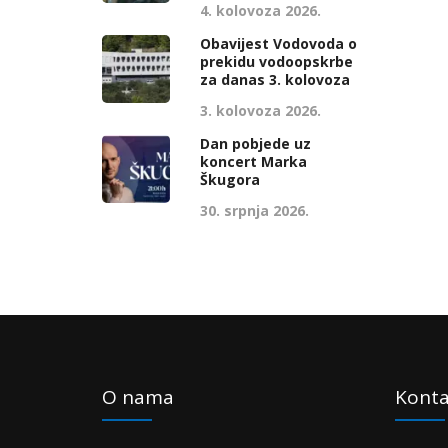
4. kolovoza 2026.
Obavijest Vodovoda o
prekidu vodoopskrbe
za danas 3. kolovoza
3. kolovoza 2026.
Dan pobjede uz
koncert Marka
Škugora
30. srpnja 2026.
O nama
Konta