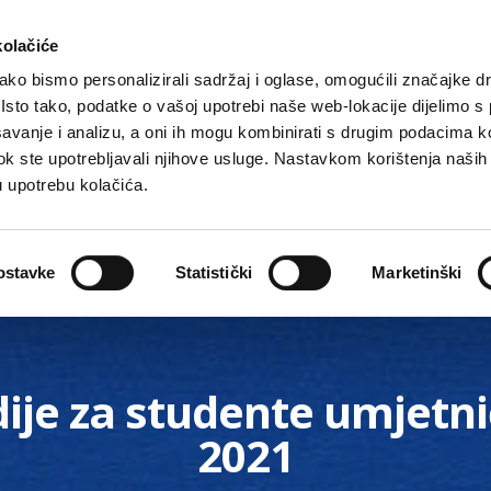
kolačiće
ko bismo personalizirali sadržaj i oglase, omogućili značajke d
. Isto tako, podatke o vašoj upotrebi naše web-lokacije dijelimo s
avanje i analizu, a oni ih mogu kombinirati s drugim podacima k
i dok ste upotrebljavali njihove usluge. Nastavkom korištenja naših
u upotrebu kolačića.
Gradske ustanove, tvrtke i škole
O Gradu
Akti 
ostavke
Statistički
Marketinški
dije za studente umjetni
2021