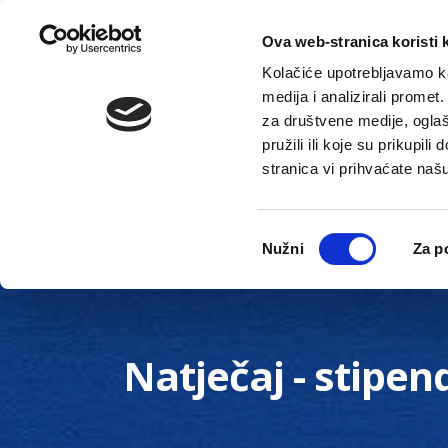
Ova web-stranica koristi 
Kolačiće upotrebljavamo ka
medija i analizirali promet
za društvene medije, oglaš
pružili ili koje su prikupil
stranica vi prihvaćate naš
Novosti
Gradska uprava
Odabir
Nužni
Za p
pristanka
Natječaj - stipen