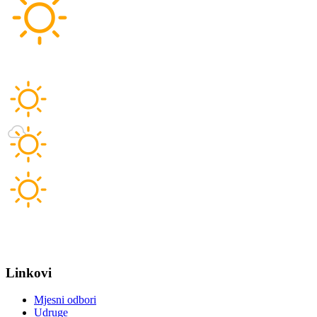
Vlažnost:
72 %
Tlak:
1.012 hPa
S 4,32 km/h
čet
33°C
pet
32°C
sub
35°C
Izvor: DHMZ
Linkovi
Mjesni odbori
Udruge