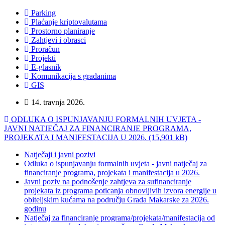
Parking
Plaćanje kriptovalutama
Prostorno planiranje
Zahtjevi i obrasci
Proračun
Projekti
E-glasnik
Komunikacija s građanima
GIS
14. travnja 2026.
ODLUKA O ISPUNJAVANJU FORMALNIH UVJETA -
JAVNI NATJEČAJ ZA FINANCIRANJE PROGRAMA,
PROJEKATA I MANIFESTACIJA U 2026. (15,901 kB)
Natječaji i javni pozivi
Odluka o ispunjavanju formalnih uvjeta - javni natječaj za
financiranje programa, projekata i manifestacija u 2026.
Javni poziv na podnošenje zahtjeva za sufinanciranje
projekata iz programa poticanja obnovljivih izvora energije u
obiteljskim kućama na području Grada Makarske za 2026.
godinu
Natječaj za financiranje programa/projekata/manifestacija od