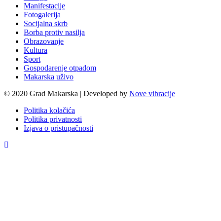
Manifestacije
Fotogalerija
Socijalna skrb
Borba protiv nasilja
Obrazovanje
Kultura
Sport
Gospodarenje otpadom
Makarska uživo
© 2020 Grad Makarska | Developed by
Nove vibracije
Politika kolačića
Politika privatnosti
Izjava o pristupačnosti