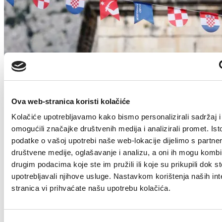
Dan pobjede i domovinske zahvalnosti i Dan
Ova web-stranica koristi kolačiće
hrvatskih branitelja: Program obilježavanja u
Makarskoj
Kolačiće upotrebljavamo kako bismo personalizirali sadržaj i
omogućili značajke društvenih medija i analizirali promet. Ist
4. kolovoza 2026.
podatke o vašoj upotrebi naše web-lokacije dijelimo s partne
društvene medije, oglašavanje i analizu, a oni ih mogu kombin
drugim podacima koje ste im pružili ili koje su prikupili dok st
upotrebljavali njihove usluge. Nastavkom korištenja naših int
stranica vi prihvaćate našu upotrebu kolačića.