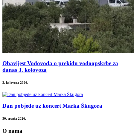
Obavijest Vodovoda o prekidu vodoopskrbe za
danas 3. kolovoza
3. kolovoza 2026.
Dan pobjede uz koncert Marka Škugora
30. srpnja 2026.
O nama