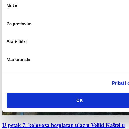
Odabir
Nužni
pristanka
Za postavke
Statistički
Marketinški
Prikaži 
OK
U petak 7. kolovoza besplatan ulaz u Veliki Kaštel u