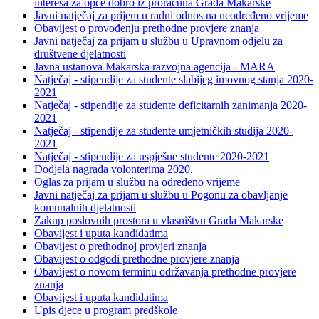
interesa za opće dobro iz proračuna Grada Makarske
Javni natječaj za prijem u radni odnos na neodređeno vrijeme
Obavijest o provođenju prethodne provjere znanja
Javni natječaj za prijam u službu u Upravnom odjelu za
društvene djelatnosti
Javna ustanova Makarska razvojna agencija - MARA
Natječaj - stipendije za studente slabijeg imovnog stanja 2020-
2021
Natječaj - stipendije za studente deficitarnih zanimanja 2020-
2021
Natječaj - stipendije za studente umjetničkih studija 2020-
2021
Natječaj - stipendije za uspješne studente 2020-2021
Dodjela nagrada volonterima 2020.
Oglas za prijam u službu na određeno vrijeme
Javni natječaj za prijam u službu u Pogonu za obavljanje
komunalnih djelatnosti
Zakup poslovnih prostora u vlasništvu Grada Makarske
Obavijest i uputa kandidatima
Obavijest o prethodnoj provjeri znanja
Obavijest o odgodi prethodne provjere znanja
Obavijest o novom terminu održavanja prethodne provjere
znanja
Obavijest i uputa kandidatima
Upis djece u program predškole