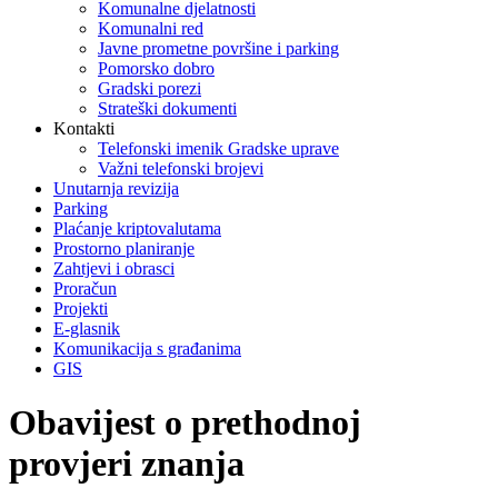
Komunalne djelatnosti
Komunalni red
Javne prometne površine i parking
Pomorsko dobro
Gradski porezi
Strateški dokumenti
Kontakti
Telefonski imenik Gradske uprave
Važni telefonski brojevi
Unutarnja revizija
Parking
Plaćanje kriptovalutama
Prostorno planiranje
Zahtjevi i obrasci
Proračun
Projekti
E-glasnik
Komunikacija s građanima
GIS
Obavijest o prethodnoj
provjeri znanja