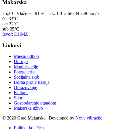
Makarska
25,3°C
Vlažnost:
81 %
Tlak:
1.012 hPa
N 3,96 km/h
čet
33°C
pet
32°C
sub
35°C
Izvor: DHMZ
Linkovi
Mjesni odbori
Udruge
Manifestacije
Fotogalerija
Socijalna skrb
Borba protiv nasilja
Obrazovanje
Kultura
Sport
Gospodarenje otpadom
Makarska uživo
© 2020 Grad Makarska | Developed by
Nove vibracije
Politika kolačića