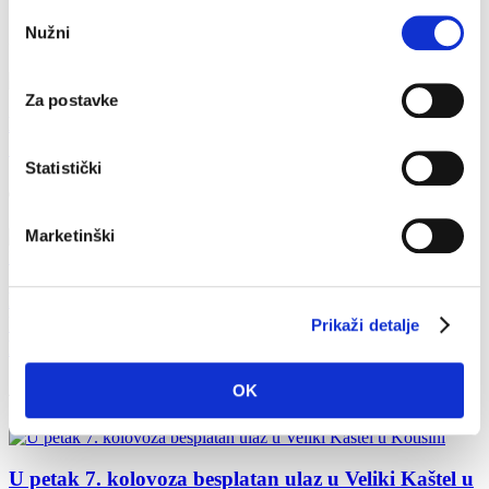
Odabir
Nužni
pristanka
Zadnje vijesti
Za postavke
Makarska proslavila Dan pobjede uz Marka
Škugora
Statistički
6. kolovoza 2026.
Marketinški
Dan pobjede i domovinske zahvalnosti i Dan
hrvatskih branitelja: Program obilježavanja u
Prikaži detalje
Makarskoj
OK
4. kolovoza 2026.
U petak 7. kolovoza besplatan ulaz u Veliki Kaštel u