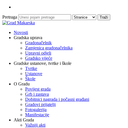
Pretraga
Novosti
Gradska uprava
Gradonačelnik
Zamjenica gradonačelnika
Upravni odjeli
Gradsko vijeće
Gradske ustanove, tvrtke i škole
Tvrtke
Ustanove
Škole
O Gradu
Povijest grada
Grb i zastava
Dobitnici nagrada i počasni građani
Gradovi prijatelji
Fotogalerija
Manifestacije
Akti Grada
Važniji akti