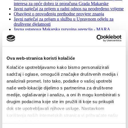
interesa za opće dobro iz proračuna Grada Makarske
Javni natječaj za prijem u radni odnos na neodređeno vrijeme
Obavijest o provođenju prethodne provjere znanja
Javni natječaj za prijam u službu u Upravnom odjelu za
društvene djelatnosti
Javna ustanova Makarska razvojna agencija - MARA
Natječaj - stipendije za studente slabijeg imovnog stanja 2020-
2021
Natječaj - stipendije za studente deficitarnih zanimanja 2020-
2021
Natječaj - stipendije za studente umjetničkih studija 2020-
Ova web-stranica koristi kolačiće
2021
Natječaj - stipendije za uspješne studente 2020-2021
Kolačiće upotrebljavamo kako bismo personalizirali
Dodjela nagrada volonterima 2020.
sadržaj i oglase, omogućili značajke društvenih medija i
Oglas za prijam u službu na određeno vrijeme
Javni natječaj za prijam u službu u Pogonu za obavljanje
analizirali promet. Isto tako, podatke o vašoj upotrebi
komunalnih djelatnosti
naše web-lokacije dijelimo s partnerima za društvene
Zakup poslovnih prostora u vlasništvu Grada Makarske
medije, oglašavanje i analizu, a oni ih mogu kombinirati s
Obavijest i uputa kandidatima
Obavijest o prethodnoj provjeri znanja
drugim podacima koje ste im pružili ili koje su prikupili
Obavijest o odgodi prethodne provjere znanja
dok ste upotrebljavali njihove usluge. Nastavkom
Obavijest o novom terminu održavanja prethodne provjere
korištenja naših internetskih stranica vi prihvaćate našu
znanja
Obavijest i uputa kandidatima
upotrebu kolačića.
Upis djece u program predškole