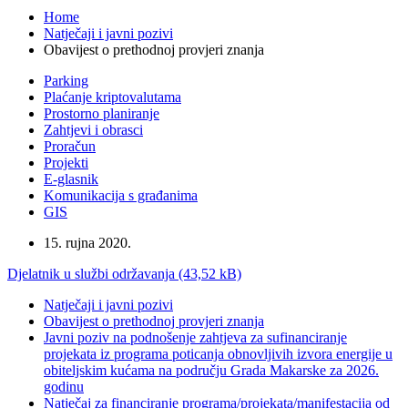
Home
Natječaji i javni pozivi
Obavijest o prethodnoj provjeri znanja
Parking
Plaćanje kriptovalutama
Prostorno planiranje
Zahtjevi i obrasci
Proračun
Projekti
E-glasnik
Komunikacija s građanima
GIS
15. rujna 2020.
Djelatnik u službi održavanja (43,52 kB)
Natječaji i javni pozivi
Obavijest o prethodnoj provjeri znanja
Javni poziv na podnošenje zahtjeva za sufinanciranje
projekata iz programa poticanja obnovljivih izvora energije u
obiteljskim kućama na području Grada Makarske za 2026.
godinu
Natječaj za financiranje programa/projekata/manifestacija od