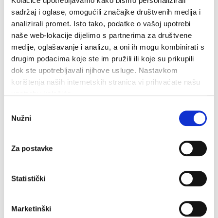
Kolačiće upotrebljavamo kako bismo personalizirali
Kotišini
sadržaj i oglase, omogućili značajke društvenih medija i
4. kolovoza 2026.
analizirali promet. Isto tako, podatke o vašoj upotrebi
naše web-lokacije dijelimo s partnerima za društvene
medije, oglašavanje i analizu, a oni ih mogu kombinirati s
drugim podacima koje ste im pružili ili koje su prikupili
dok ste upotrebljavali njihove usluge. Nastavkom
korištenja naših internetskih stranica vi prihvaćate našu
upotrebu kolačića.
Odabir
Nužni
pristanka
Za postavke
Statistički
Marketinški