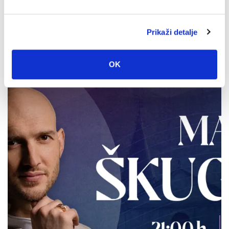
Obavijest Vodovoda o prekidu vodoopskrbe za danas 3.
Prikaži detalje
kolovoza
3. kolovoza 2026.
OK