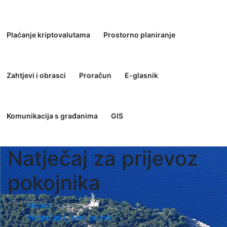
Plaćanje kriptovalutama
Prostorno planiranje
Zahtjevi i obrasci
Proračun
E-glasnik
Komunikacija s građanima
GIS
Natječaj za prijevoz
pokojnika
Home
Natječaji i javni pozivi