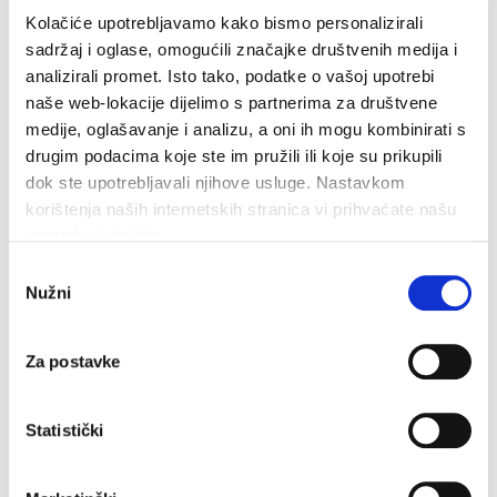
Kolačiće upotrebljavamo kako bismo personalizirali
sadržaj i oglase, omogućili značajke društvenih medija i
Makarska proslavila Dan pobjede uz Marka Škugora
analizirali promet. Isto tako, podatke o vašoj upotrebi
6. kolovoza 2026.
naše web-lokacije dijelimo s partnerima za društvene
medije, oglašavanje i analizu, a oni ih mogu kombinirati s
drugim podacima koje ste im pružili ili koje su prikupili
dok ste upotrebljavali njihove usluge. Nastavkom
korištenja naših internetskih stranica vi prihvaćate našu
upotrebu kolačića.
Odabir
Nužni
pristanka
Za postavke
Statistički