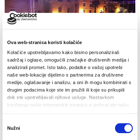
Ova web-stranica koristi kolačiće
Kolačiće upotrebljavamo kako bismo personalizirali
sadržaj i oglase, omogućili značajke društvenih medija i
analizirali promet. Isto tako, podatke o vašoj upotrebi
naše web-lokacije dijelimo s partnerima za društvene
medije, oglašavanje i analizu, a oni ih mogu kombinirati s
drugim podacima koje ste im pružili ili koje su prikupili
dok ste upotrebljavali njihove usluge. Nastavkom
korištenja naših internetskih stranica vi prihvaćate našu
Makarska proslavila Dan pobjede uz Marka Škugora
upotrebu kolačića.
6. kolovoza 2026.
Odabir
Nužni
pristanka