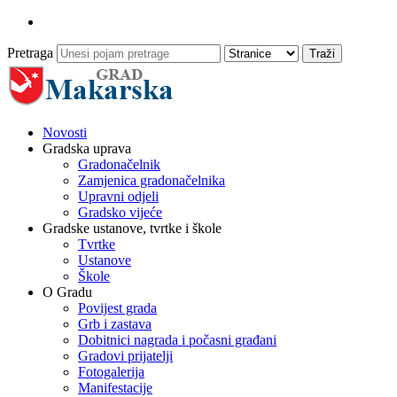
Pretraga
Novosti
Gradska uprava
Gradonačelnik
Zamjenica gradonačelnika
Upravni odjeli
Gradsko vijeće
Gradske ustanove, tvrtke i škole
Tvrtke
Ustanove
Škole
O Gradu
Povijest grada
Grb i zastava
Dobitnici nagrada i počasni građani
Gradovi prijatelji
Fotogalerija
Manifestacije