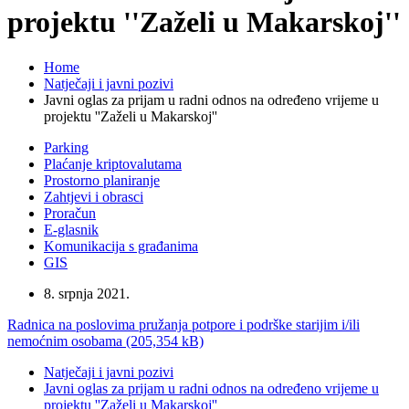
projektu ''Zaželi u Makarskoj''
Home
Natječaji i javni pozivi
Javni oglas za prijam u radni odnos na određeno vrijeme u
projektu ''Zaželi u Makarskoj''
Parking
Plaćanje kriptovalutama
Prostorno planiranje
Zahtjevi i obrasci
Proračun
E-glasnik
Komunikacija s građanima
GIS
8. srpnja 2021.
Radnica na poslovima pružanja potpore i podrške starijim i/ili
nemoćnim osobama (205,354 kB)
Natječaji i javni pozivi
Javni oglas za prijam u radni odnos na određeno vrijeme u
projektu ''Zaželi u Makarskoj''