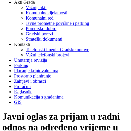
Akti Grada
Važniji akti
Komunalne djelatnosti
Komunalni red
Javne prometne površine i parking
Pomorsko dobro
Gradski porezi
Strateški dokumenti
Kontakti
Telefonski imenik Gradske uprave
Važni telefonski brojevi
Unutarnja revizija
Parking
Plaćanje kriptovalutama
Prostorno planiranje
Zahtjevi i obrasci
Proračun
E-glasnik
Komunikacija s građanima
GIS
Javni oglas za prijam u radni
odnos na određeno vrijeme u