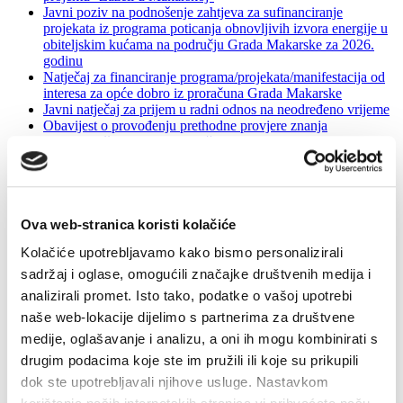
Javni poziv na podnošenje zahtjeva za sufinanciranje
projekata iz programa poticanja obnovljivih izvora energije u
obiteljskim kućama na području Grada Makarske za 2026.
godinu
Natječaj za financiranje programa/projekata/manifestacija od
interesa za opće dobro iz proračuna Grada Makarske
Javni natječaj za prijem u radni odnos na neodređeno vrijeme
Obavijest o provođenju prethodne provjere znanja
Javni natječaj za prijam u službu u Upravnom odjelu za
društvene djelatnosti
Javna ustanova Makarska razvojna agencija - MARA
Natječaj - stipendije za studente slabijeg imovnog stanja 2020-
2021
Natječaj - stipendije za studente deficitarnih zanimanja 2020-
Ova web-stranica koristi kolačiće
2021
Kolačiće upotrebljavamo kako bismo personalizirali
Natječaj - stipendije za studente umjetničkih studija 2020-
2021
sadržaj i oglase, omogućili značajke društvenih medija i
Natječaj - stipendije za uspješne studente 2020-2021
analizirali promet. Isto tako, podatke o vašoj upotrebi
Dodjela nagrada volonterima 2020.
naše web-lokacije dijelimo s partnerima za društvene
Oglas za prijam u službu na određeno vrijeme
Javni natječaj za prijam u službu u Pogonu za obavljanje
medije, oglašavanje i analizu, a oni ih mogu kombinirati s
komunalnih djelatnosti
drugim podacima koje ste im pružili ili koje su prikupili
Zakup poslovnih prostora u vlasništvu Grada Makarske
dok ste upotrebljavali njihove usluge. Nastavkom
Obavijest i uputa kandidatima
Obavijest o prethodnoj provjeri znanja