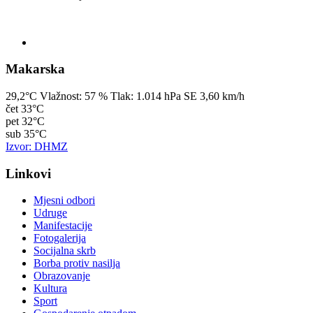
Makarska
29,2°C
Vlažnost:
57 %
Tlak:
1.014 hPa
SE 3,60 km/h
čet
33°C
pet
32°C
sub
35°C
Izvor: DHMZ
Linkovi
Mjesni odbori
Udruge
Manifestacije
Fotogalerija
Socijalna skrb
Borba protiv nasilja
Obrazovanje
Kultura
Sport