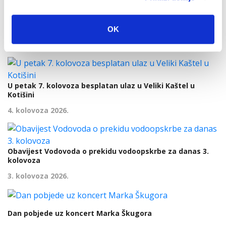
Dan pobjede i domovinske zahvalnosti i Dan hrvatskih
branitelja: Program obilježavanja u Makarskoj
OK
4. kolovoza 2026.
U petak 7. kolovoza besplatan ulaz u Veliki Kaštel u
Kotišini
4. kolovoza 2026.
Obavijest Vodovoda o prekidu vodoopskrbe za danas 3.
kolovoza
3. kolovoza 2026.
Dan pobjede uz koncert Marka Škugora