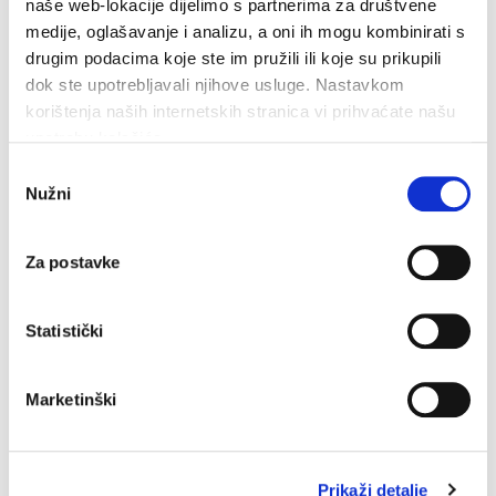
naše web-lokacije dijelimo s partnerima za društvene
medije, oglašavanje i analizu, a oni ih mogu kombinirati s
drugim podacima koje ste im pružili ili koje su prikupili
dok ste upotrebljavali njihove usluge. Nastavkom
korištenja naših internetskih stranica vi prihvaćate našu
upotrebu kolačića.
Odabir
Nužni
pristanka
Za postavke
Statistički
Makarska proslavila Dan pobjede uz Marka Škugora
Marketinški
6. kolovoza 2026.
Prikaži detalje