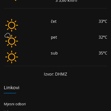
S 3,60 km/h
čet
33°C
pet
32°C
sub
35°C
Izvor: DHMZ
Linkovi
Mjesni odbori