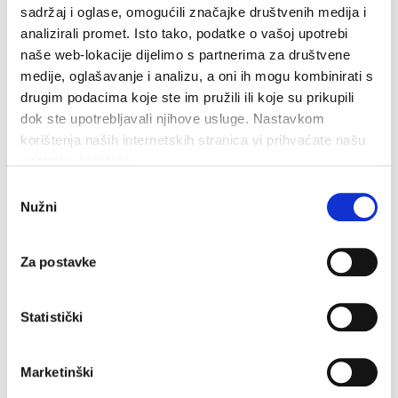
sadržaj i oglase, omogućili značajke društvenih medija i
analizirali promet. Isto tako, podatke o vašoj upotrebi
naše web-lokacije dijelimo s partnerima za društvene
medije, oglašavanje i analizu, a oni ih mogu kombinirati s
drugim podacima koje ste im pružili ili koje su prikupili
dok ste upotrebljavali njihove usluge. Nastavkom
korištenja naših internetskih stranica vi prihvaćate našu
upotrebu kolačića.
Odabir
Nužni
pristanka
Za postavke
Statistički
Marketinški
Dan pobjede i domovinske zahvalnosti i Dan hrvatskih
branitelja: Program obilježavanja u Makarskoj