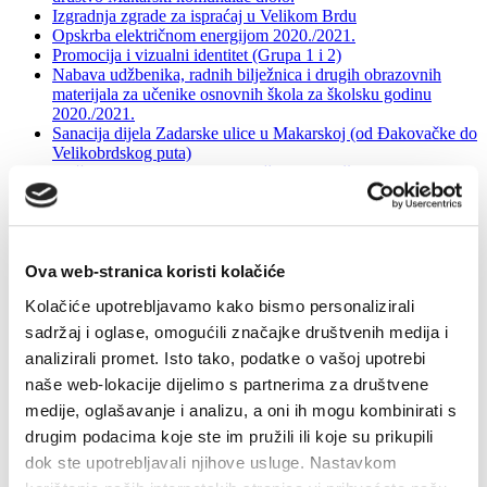
Izgradnja zgrade za ispraćaj u Velikom Brdu
Opskrba električnom energijom 2020./2021.
Promocija i vizualni identitet (Grupa 1 i 2)
Nabava udžbenika, radnih bilježnica i drugih obrazovnih
materijala za učenike osnovnih škola za školsku godinu
2020./2021.
Sanacija dijela Zadarske ulice u Makarskoj (od Đakovačke do
Velikobrdskog puta)
Pružanje energetske usluge u uštedi električne energije u
javnoj rasvjeti Grada Makarska
Izgradnja dječjeg vrtića i jaslica na Zelenci
Dizajn, produkcija i opremanje stalnog postava, pozornice i
multimedijalnih sadržaja
Rekonstrukcija oborinske odvodnje u Vukovarskoj ulici-istok
Ova web-stranica koristi kolačiće
i Ličkoj ulici u Makarskoj
Kolačiće upotrebljavamo kako bismo personalizirali
Sanacija opasnog mjesta D8 u Makarskoj – Križanje D8 sa
Zagrebačkom, Put Požara i Istarskom ulicom
sadržaj i oglase, omogućili značajke društvenih medija i
Sanacija opasnog mjesta na D8 na zapadnom ulazu u
analizirali promet. Isto tako, podatke o vašoj upotrebi
Makarsku
naše web-lokacije dijelimo s partnerima za društvene
Izgradnja prometnice ''OS4'' prema UPU ''Zelenka 2''
Izgradnja ulice Stari Velikobrdski put (od POS-a do Zadarske)
medije, oglašavanje i analizu, a oni ih mogu kombinirati s
Provođenje mjera energetske obnove zgrade Podtribinskog
drugim podacima koje ste im pružili ili koje su prikupili
prostora GSC-a Makarska
dok ste upotrebljavali njihove usluge. Nastavkom
Opskrba eklektričnom energijom 2019/2020
Nabava radnih bilježnica i drugih obrazovnih materijala za