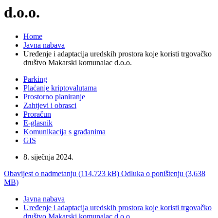
d.o.o.
Home
Javna nabava
Uređenje i adaptacija uredskih prostora koje koristi trgovačko
društvo Makarski komunalac d.o.o.
Parking
Plaćanje kriptovalutama
Prostorno planiranje
Zahtjevi i obrasci
Proračun
E-glasnik
Komunikacija s građanima
GIS
8. siječnja 2024.
Obavijest o nadmetanju (114,723 kB)
Odluka o poništenju (3,638
MB)
Javna nabava
Uređenje i adaptacija uredskih prostora koje koristi trgovačko
društvo Makarski komunalac d.o.o.