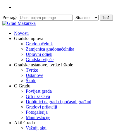
Pretraga
Novosti
Gradska uprava
Gradonačelnik
Zamjenica gradonačelnika
Upravni odjeli
Gradsko vijeće
Gradske ustanove, tvrtke i škole
Tvrtke
Ustanove
Škole
O Gradu
Povijest grada
Grb i zastava
Dobitnici nagrada i počasni građani
Gradovi prijatelji
Fotogalerija
Manifestacije
Akti Grada
Važniji akti