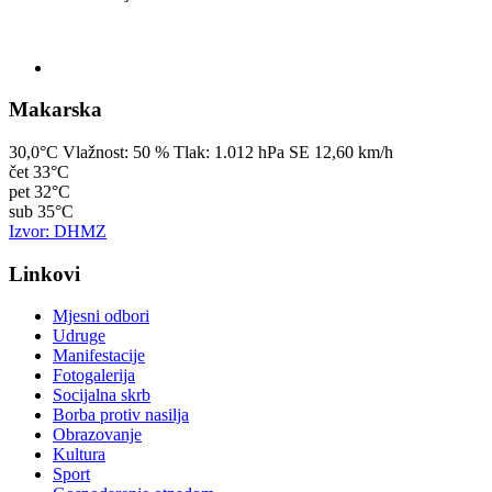
Makarska
30,0°C
Vlažnost:
50 %
Tlak:
1.012 hPa
SE 12,60 km/h
čet
33°C
pet
32°C
sub
35°C
Izvor: DHMZ
Linkovi
Mjesni odbori
Udruge
Manifestacije
Fotogalerija
Socijalna skrb
Borba protiv nasilja
Obrazovanje
Kultura
Sport