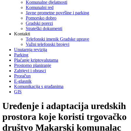
Komunalne djelatnosti
Komunalni red
Javne prometne površine i parking
Pomorsko dobro
Gradski porezi
Strateški dokumenti
Kontakti
Telefonski imenik Gradske uprave
Važni telefonski brojevi
Unutarnja revizija
Parking
Plaćanje kriptovalutama
Prostorno planiranje
Zahtjevi i obrasci
Proračun
E-glasnik
Komunikacija s građanima
GIS
Uređenje i adaptacija uredskih
prostora koje koristi trgovačko
društvo Makarski komunalac