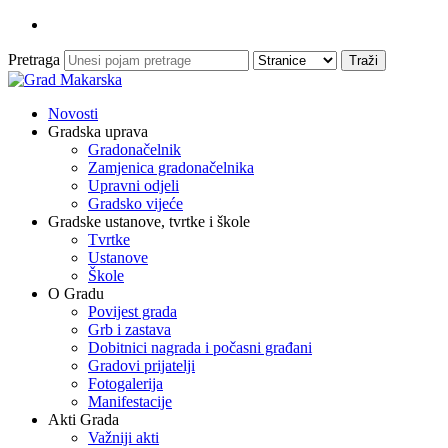
Pretraga
Novosti
Gradska uprava
Gradonačelnik
Zamjenica gradonačelnika
Upravni odjeli
Gradsko vijeće
Gradske ustanove, tvrtke i škole
Tvrtke
Ustanove
Škole
O Gradu
Povijest grada
Grb i zastava
Dobitnici nagrada i počasni građani
Gradovi prijatelji
Fotogalerija
Manifestacije
Akti Grada
Važniji akti