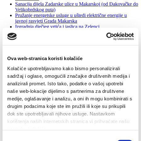
Sanacija dijela Zadarske ulice u Makarskoj (od Đakovačke do
Velikobrdskog puta)
Pružanje energetske usluge u uštedi električne energije u
javnoj rasvjeti Grada Makarska
Izgradnja dječjeg vrtića i jaslica na Zelenci
Dizajn, produkcija i opremanje stalnog postava, pozornice i
multimedijalnih sadržaja
Rekonstrukcija oborinske odvodnje u Vukovarskoj ulici-istok
i Ličkoj ulici u Makarskoj
Sanacija opasnog mjesta D8 u Makarskoj – Križanje D8 sa
Ova web-stranica koristi kolačiće
Zagrebačkom, Put Požara i Istarskom ulicom
Sanacija opasnog mjesta na D8 na zapadnom ulazu u
Kolačiće upotrebljavamo kako bismo personalizirali
Makarsku
sadržaj i oglase, omogućili značajke društvenih medija i
Izgradnja prometnice ''OS4'' prema UPU ''Zelenka 2''
Izgradnja ulice Stari Velikobrdski put (od POS-a do Zadarske)
analizirali promet. Isto tako, podatke o vašoj upotrebi
Provođenje mjera energetske obnove zgrade Podtribinskog
naše web-lokacije dijelimo s partnerima za društvene
prostora GSC-a Makarska
medije, oglašavanje i analizu, a oni ih mogu kombinirati s
Opskrba eklektričnom energijom 2019/2020
Nabava radnih bilježnica i drugih obrazovnih materijala za
drugim podacima koje ste im pružili ili koje su prikupili
učenike osnovnih škola
dok ste upotrebljavali njihove usluge. Nastavkom
Promocija i vizalni identitet
korištenja naših internetskih stranica vi prihvaćate našu
Multimedija centra za posjetitelje
Opremanje centra za posjetitelje
upotrebu kolačića.
Odabir
Zadnje vijesti