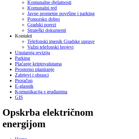
Komunalne djelatnosti
Komunalni red
Javne prometne površine i parking
Pomorsko dobro
Gradski porezi
Strateški dokumenti
Kontakti
Telefonski imenik Gradske uprave
Važni telefonski brojevi
Unutarnja revizija
Parking
Plaćanje kriptovalutama
Prostorno planiranje
Zahtjevi i obrasci
Proračun
E-glasnik
Komunikacija s građanima
GIS
Opskrba električnom
energijom