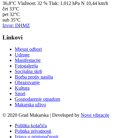
36,8°C
Vlažnost:
32 %
Tlak:
1.012 hPa
N 10,44 km/h
čet
33°C
pet
32°C
sub
35°C
Izvor: DHMZ
Linkovi
Mjesni odbori
Udruge
Manifestacije
Fotogalerija
Socijalna skrb
Borba protiv nasilja
Obrazovanje
Kultura
Sport
Gospodarenje otpadom
Makarska uživo
© 2020 Grad Makarska | Developed by
Nove vibracije
Politika kolačića
Politika privatnosti
Izjava o pristupačnosti