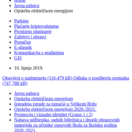
Home
Javna nabava
Opskrba električnom energijom
Parking
Plaćanje kriptovalutama
Prostorno planiranje
Zahtjevi i obrasci
Proračun
E-glasnik
Komunikacija s građanima
GIS
10. lipnja 2019.
Obavijest o nadmetanju (116,479 kB)
Odluka o poništenju postupka
(747,788 kB)
Javna nabava
Opskrba električnom energijom
Izgradnja zgrade za ispraćaj u Velikom Brdu
Opskrba električnom energijom 2020./2021.
Promocija i vizualni identitet (Grupa 1 i 2)
Nabava udžbenika, radnih bilježnica i drugih obrazovnih
materijala za učenike osnovnih škola za školsku godinu
2020./2021.