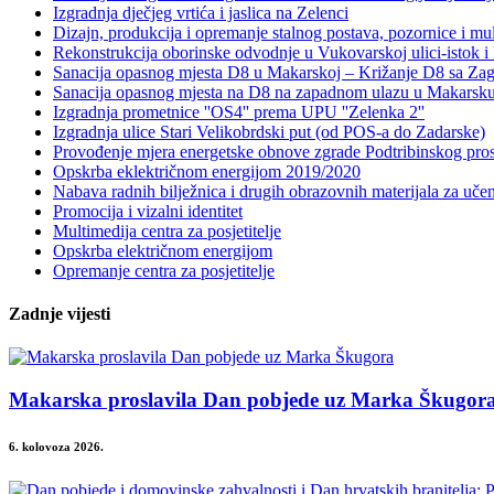
Izgradnja dječjeg vrtića i jaslica na Zelenci
Dizajn, produkcija i opremanje stalnog postava, pozornice i mul
Rekonstrukcija oborinske odvodnje u Vukovarskoj ulici-istok i 
Sanacija opasnog mjesta D8 u Makarskoj – Križanje D8 sa Zag
Sanacija opasnog mjesta na D8 na zapadnom ulazu u Makarsk
Izgradnja prometnice ''OS4'' prema UPU ''Zelenka 2''
Izgradnja ulice Stari Velikobrdski put (od POS-a do Zadarske)
Provođenje mjera energetske obnove zgrade Podtribinskog pr
Opskrba eklektričnom energijom 2019/2020
Nabava radnih bilježnica i drugih obrazovnih materijala za uče
Promocija i vizalni identitet
Multimedija centra za posjetitelje
Opskrba električnom energijom
Opremanje centra za posjetitelje
Zadnje vijesti
Makarska proslavila Dan pobjede uz Marka Škugor
6. kolovoza 2026.