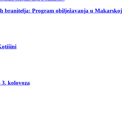
ih branitelja: Program obilježavanja u Makarskoj
otišini
 3. kolovoza