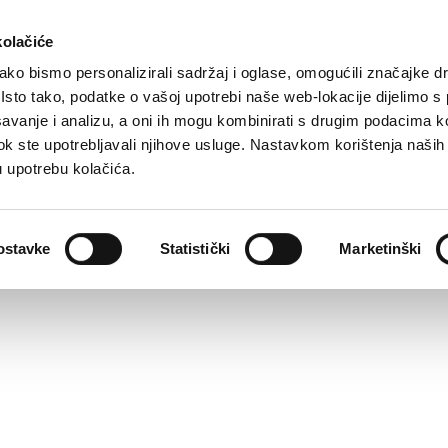
kolačiće
ko bismo personalizirali sadržaj i oglase, omogućili značajke d
. Isto tako, podatke o vašoj upotrebi naše web-lokacije dijelimo s
avanje i analizu, a oni ih mogu kombinirati s drugim podacima k
i dok ste upotrebljavali njihove usluge. Nastavkom korištenja naših
u upotrebu kolačića.
ostavke
Statistički
Marketinški