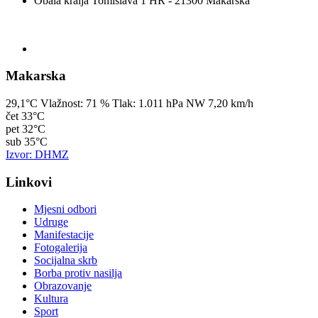
Obala kralja Tomislava 1 HR - 21300 Makarska
Makarska
29,1°C
Vlažnost:
71 %
Tlak:
1.011 hPa
NW 7,20 km/h
čet
33°C
pet
32°C
sub
35°C
Izvor: DHMZ
Linkovi
Mjesni odbori
Udruge
Manifestacije
Fotogalerija
Socijalna skrb
Borba protiv nasilja
Obrazovanje
Kultura
Sport