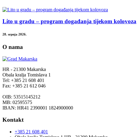
Lito u gradu – program događanja tijekom kolovoza
28. srpnja 2026.
O nama
HR - 21300 Makarska
Obala kralja Tomislava 1
Tel: +385 21 608 401
Fax: +385 21 612 046
OIB: 53515145212
MB: 02595575
IBAN: HR41 2390001 1824900000
Kontakt
+385 21 608 401