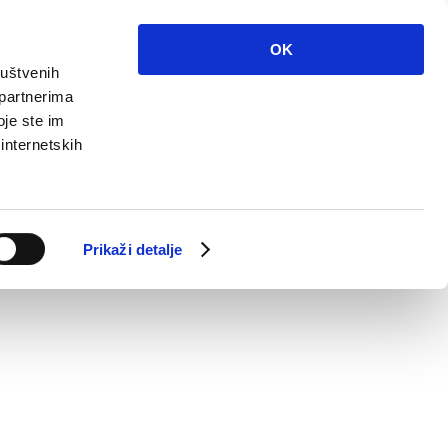
OK
ruštvenih
 partnerima
oje ste im
 internetskih
Prikaži detalje