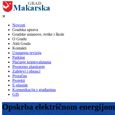
✕
Novosti
Gradska uprava
Gradske ustanove, tvrtke i škole
O Gradu
Akti Grada
Kontakti
Unutarnja revizija
Parking
Plaćanje kriptovalutama
Prostorno planiranje
Zahtjevi i obrasci
Proračun
Projekti
E-glasnik
Komunikacija s građanima
GIS
Opskrba električnom energijom 