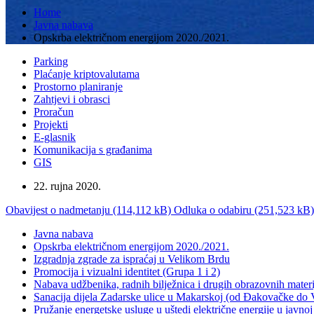
Home
Javna nabava
Opskrba električnom energijom 2020./2021.
Parking
Plaćanje kriptovalutama
Prostorno planiranje
Zahtjevi i obrasci
Proračun
Projekti
E-glasnik
Komunikacija s građanima
GIS
22. rujna 2020.
Obavijest o nadmetanju (114,112 kB)
Odluka o odabiru (251,523 kB)
Javna nabava
Opskrba električnom energijom 2020./2021.
Izgradnja zgrade za ispraćaj u Velikom Brdu
Promocija i vizualni identitet (Grupa 1 i 2)
Nabava udžbenika, radnih bilježnica i drugih obrazovnih mater
Sanacija dijela Zadarske ulice u Makarskoj (od Đakovačke do 
Pružanje energetske usluge u uštedi električne energije u javno