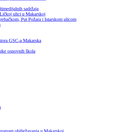
timedijalnih sadržaja
Ličkoj ulici u Makarskoj
rebačkom, Put Požara i Istarskom ulicom
u
ostora GSC-a Makarska
nike osnovnih škola
a