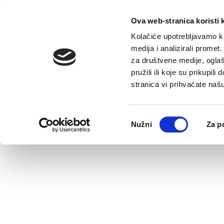
Ova web-stranica koristi 
Pretraga
Kolačiće upotrebljavamo ka
medija i analizirali promet
za društvene medije, oglaš
pružili ili koje su prikupil
stranica vi prihvaćate naš
Odabir
Nužni
Za p
pristanka