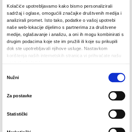
Kolačiće upotrebljavamo kako bismo personalizirali
sadržaj i oglase, omogućili značajke društvenih medija i
Makarska proslavila Dan pobjede uz Marka Škugora
analizirali promet. Isto tako, podatke o vašoj upotrebi
6. kolovoza 2026.
naše web-lokacije dijelimo s partnerima za društvene
medije, oglašavanje i analizu, a oni ih mogu kombinirati s
drugim podacima koje ste im pružili ili koje su prikupili
dok ste upotrebljavali njihove usluge. Nastavkom
korištenja naših internetskih stranica vi prihvaćate našu
upotrebu kolačića.
Odabir
Nužni
pristanka
Za postavke
Statistički