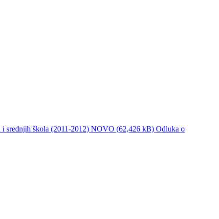
h i srednjih škola (2011-2012) NOVO (62,426 kB)
Odluka o