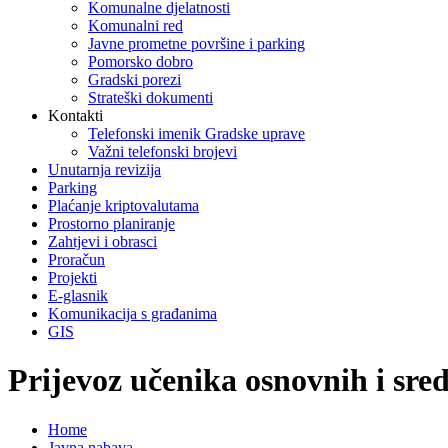
Komunalne djelatnosti
Komunalni red
Javne prometne površine i parking
Pomorsko dobro
Gradski porezi
Strateški dokumenti
Kontakti
Telefonski imenik Gradske uprave
Važni telefonski brojevi
Unutarnja revizija
Parking
Plaćanje kriptovalutama
Prostorno planiranje
Zahtjevi i obrasci
Proračun
Projekti
E-glasnik
Komunikacija s građanima
GIS
Prijevoz učenika osnovnih i sred
Home
Javna nabava