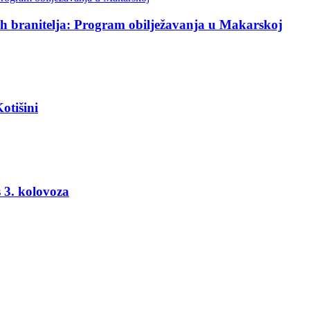
ih branitelja: Program obilježavanja u Makarskoj
otišini
 3. kolovoza