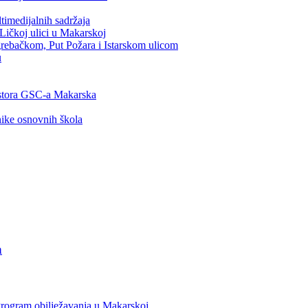
timedijalnih sadržaja
Ličkoj ulici u Makarskoj
rebačkom, Put Požara i Istarskom ulicom
u
ostora GSC-a Makarska
nike osnovnih škola
a