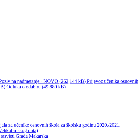
Poziv na nadmetanje - NOVO (262,144 kB)
Prijevoz učenika osnovni
kB)
Odluka o odabiru (49,889 kB)
ijala za učenike osnovnih škola za školsku godinu 2020./2021.
Velikobrdskog puta)
j rasvjeti Grada Makarska