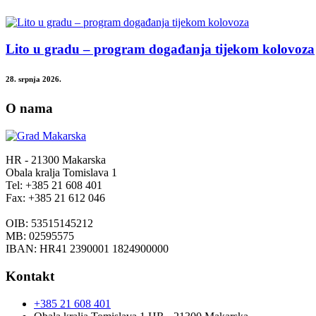
Lito u gradu – program događanja tijekom kolovoza
28. srpnja 2026.
O nama
HR - 21300 Makarska
Obala kralja Tomislava 1
Tel: +385 21 608 401
Fax: +385 21 612 046
OIB: 53515145212
MB: 02595575
IBAN: HR41 2390001 1824900000
Kontakt
+385 21 608 401