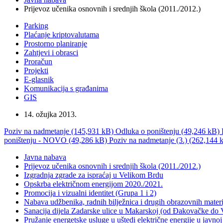
Prijevoz učenika osnovnih i srednjih škola (2011./2012.)
Parking
Plaćanje kriptovalutama
Prostorno planiranje
Zahtjevi i obrasci
Proračun
Projekti
E-glasnik
Komunikacija s građanima
GIS
14. ožujka 2013.
Poziv na nadmetanje (145,931 kB)
Odluka o poništenju (49,246 kB)
poništenju - NOVO (49,286 kB)
Poziv na nadmetanje (3.) (262,144 
Javna nabava
Prijevoz učenika osnovnih i srednjih škola (2011./2012.)
Izgradnja zgrade za ispraćaj u Velikom Brdu
Opskrba električnom energijom 2020./2021.
Promocija i vizualni identitet (Grupa 1 i 2)
Nabava udžbenika, radnih bilježnica i drugih obrazovnih mater
Sanacija dijela Zadarske ulice u Makarskoj (od Đakovačke do 
Pružanje energetske usluge u uštedi električne energije u javno