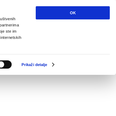
OK
ruštvenih
 partnerima
oje ste im
 internetskih
Prikaži detalje