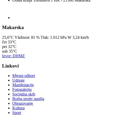
Obala kralja Tomislava 1 HR - 21300 Makarska
Makarska
25,6°C
Vlažnost:
81 %
Tlak:
1.012 hPa
W 3,24 km/h
čet
33°C
pet
32°C
sub
35°C
Izvor: DHMZ
Linkovi
Mjesni odbori
Udruge
Manifestacije
Fotogalerija
Socijalna skrb
Borba protiv nasilja
Obrazovanje
Kultura
Sport