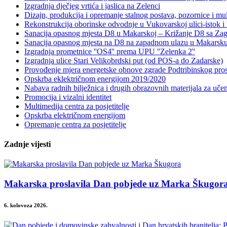
Izgradnja dječjeg vrtića i jaslica na Zelenci
Dizajn, produkcija i opremanje stalnog postava, pozornice i mul
Rekonstrukcija oborinske odvodnje u Vukovarskoj ulici-istok i 
Sanacija opasnog mjesta D8 u Makarskoj – Križanje D8 sa Zag
Sanacija opasnog mjesta na D8 na zapadnom ulazu u Makarsk
Izgradnja prometnice ''OS4'' prema UPU ''Zelenka 2''
Izgradnja ulice Stari Velikobrdski put (od POS-a do Zadarske)
Provođenje mjera energetske obnove zgrade Podtribinskog pr
Opskrba eklektričnom energijom 2019/2020
Nabava radnih bilježnica i drugih obrazovnih materijala za uče
Promocija i vizalni identitet
Multimedija centra za posjetitelje
Opskrba električnom energijom
Opremanje centra za posjetitelje
Zadnje vijesti
Makarska proslavila Dan pobjede uz Marka Škugor
6. kolovoza 2026.