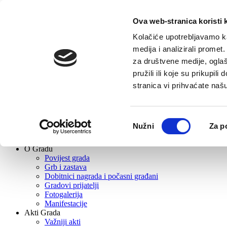
Ova web-stranica koristi 
Pretraga
Kolačiće upotrebljavamo ka
medija i analizirali promet
Novosti
za društvene medije, oglaš
Gradska uprava
pružili ili koje su prikupil
Gradonačelnik
Zamjenica gradonačelnika
stranica vi prihvaćate naš
Upravni odjeli
Gradsko vijeće
Gradske ustanove, tvrtke i škole
Odabir
Tvrtke
Nužni
Za p
Ustanove
pristanka
Škole
O Gradu
Povijest grada
Grb i zastava
Dobitnici nagrada i počasni građani
Gradovi prijatelji
Fotogalerija
Manifestacije
Akti Grada
Važniji akti