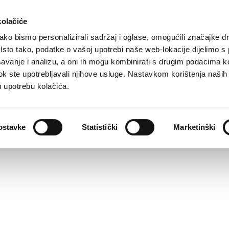
kolačiće
ko bismo personalizirali sadržaj i oglase, omogućili značajke d
. Isto tako, podatke o vašoj upotrebi naše web-lokacije dijelimo s
avanje i analizu, a oni ih mogu kombinirati s drugim podacima k
i dok ste upotrebljavali njihove usluge. Nastavkom korištenja naših
u upotrebu kolačića.
ostavke
Statistički
Marketinški