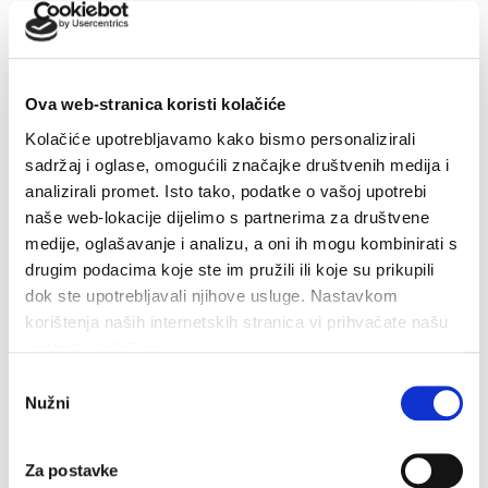
Makarska proslavila Dan pobjede uz Marka Škugora
Ova web-stranica koristi kolačiće
6. kolovoza 2026.
Kolačiće upotrebljavamo kako bismo personalizirali
sadržaj i oglase, omogućili značajke društvenih medija i
analizirali promet. Isto tako, podatke o vašoj upotrebi
naše web-lokacije dijelimo s partnerima za društvene
medije, oglašavanje i analizu, a oni ih mogu kombinirati s
drugim podacima koje ste im pružili ili koje su prikupili
dok ste upotrebljavali njihove usluge. Nastavkom
korištenja naših internetskih stranica vi prihvaćate našu
upotrebu kolačića.
Odabir
Nužni
pristanka
Za postavke