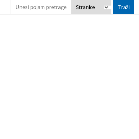
Obavljanje dimnjačarskih
poslova na području grada
Makarske
Home
Javna nabava
Obavljanje dimnjačarskih poslova na području grada