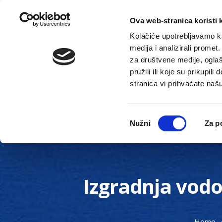
Ova web-stranica koristi 
Kolačiće upotrebljavamo ka
medija i analizirali promet
za društvene medije, oglaš
pružili ili koje su prikupil
stranica vi prihvaćate naš
Novosti
Gradska uprava
Odabir
Nužni
Za p
pristanka
Izgradnja vod
Home