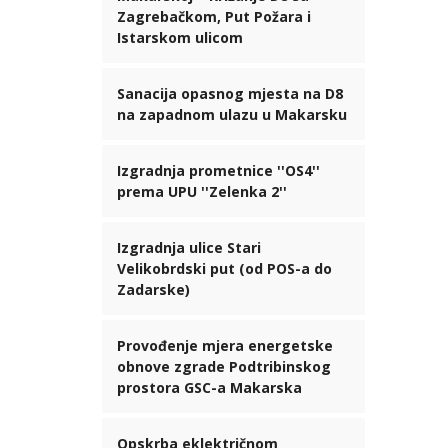
Zagrebačkom, Put Požara i
Istarskom ulicom
Sanacija opasnog mjesta na D8
na zapadnom ulazu u Makarsku
Izgradnja prometnice ''OS4''
prema UPU ''Zelenka 2''
Izgradnja ulice Stari
Velikobrdski put (od POS-a do
Zadarske)
Provođenje mjera energetske
obnove zgrade Podtribinskog
prostora GSC-a Makarska
Opskrba eklektričnom