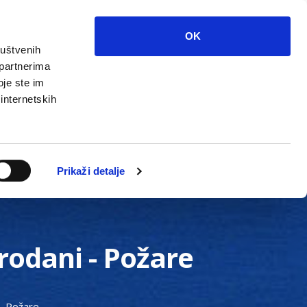
OK
ruštvenih
 partnerima
oje ste im
 internetskih
Grada
Kontakti
Unutarnja revizija
Prikaži detalje
odani - Požare
- Požare