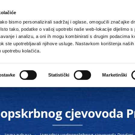
kolačiće
ko bismo personalizirali sadržaj i oglase, omogućili značajke d
. Isto tako, podatke o vašoj upotrebi naše web-lokacije dijelimo s
avanje i analizu, a oni ih mogu kombinirati s drugim podacima k
i dok ste upotrebljavali njihove usluge. Nastavkom korištenja naših
u upotrebu kolačića.
Gradske ustanove, tvrtke i škole
O Gradu
Akti 
ostavke
Statistički
Marketinški
oopskrbnog cjevovoda Pr
Javna nabava
Izgradnja vodoopskrbnog cjevovoda Prodani 