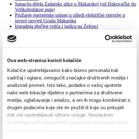
Sanacija dijela Zadarske ulice u Makarskoj (od Đakovačke do
Velikobrdskog puta)
Pružanje energetske usluge u uštedi električne energije u
javnoj rasvjeti Grada Makarska
Izgradnja dječjeg vrtića i jaslica na Zelenci
Dizajn, produkcija i opremanje stalnog postava, pozornice i
multimedijalnih sadržaja
Rekonstrukcija oborinske odvodnje u Vukovarskoj ulici-istok
i Ličkoj ulici u Makarskoj
Sanacija opasnog mjesta D8 u Makarskoj – Križanje D8 sa
Zagrebačkom, Put Požara i Istarskom ulicom
Ova web-stranica koristi kolačiće
Sanacija opasnog mjesta na D8 na zapadnom ulazu u
Kolačiće upotrebljavamo kako bismo personalizirali
Makarsku
Izgradnja prometnice ''OS4'' prema UPU ''Zelenka 2''
sadržaj i oglase, omogućili značajke društvenih medija i
Izgradnja ulice Stari Velikobrdski put (od POS-a do Zadarske)
analizirali promet. Isto tako, podatke o vašoj upotrebi
Provođenje mjera energetske obnove zgrade Podtribinskog
naše web-lokacije dijelimo s partnerima za društvene
prostora GSC-a Makarska
Opskrba eklektričnom energijom 2019/2020
medije, oglašavanje i analizu, a oni ih mogu kombinirati s
Nabava radnih bilježnica i drugih obrazovnih materijala za
drugim podacima koje ste im pružili ili koje su prikupili
učenike osnovnih škola
dok ste upotrebljavali njihove usluge. Nastavkom
Promocija i vizalni identitet
Multimedija centra za posjetitelje
korištenja naših internetskih stranica vi prihvaćate našu
Opskrba električnom energijom
upotrebu kolačića.
Opremanje centra za posjetitelje