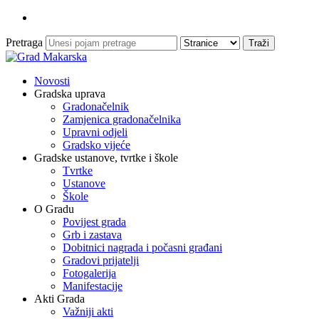
Pretraga
Novosti
Gradska uprava
Gradonačelnik
Zamjenica gradonačelnika
Upravni odjeli
Gradsko vijeće
Gradske ustanove, tvrtke i škole
Tvrtke
Ustanove
Škole
O Gradu
Povijest grada
Grb i zastava
Dobitnici nagrada i počasni građani
Gradovi prijatelji
Fotogalerija
Manifestacije
Akti Grada
Važniji akti