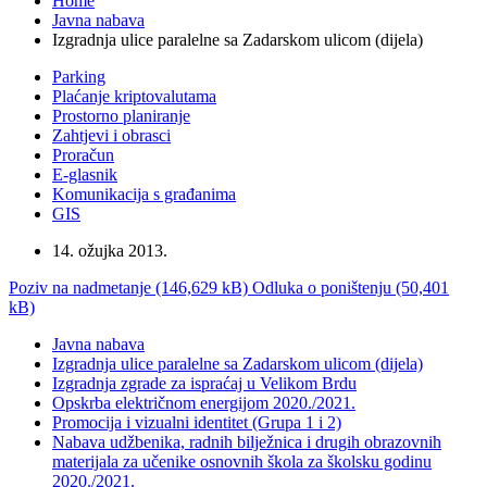
Home
Javna nabava
Izgradnja ulice paralelne sa Zadarskom ulicom (dijela)
Parking
Plaćanje kriptovalutama
Prostorno planiranje
Zahtjevi i obrasci
Proračun
E-glasnik
Komunikacija s građanima
GIS
14. ožujka 2013.
Poziv na nadmetanje (146,629 kB)
Odluka o poništenju (50,401
kB)
Javna nabava
Izgradnja ulice paralelne sa Zadarskom ulicom (dijela)
Izgradnja zgrade za ispraćaj u Velikom Brdu
Opskrba električnom energijom 2020./2021.
Promocija i vizualni identitet (Grupa 1 i 2)
Nabava udžbenika, radnih bilježnica i drugih obrazovnih
materijala za učenike osnovnih škola za školsku godinu
2020./2021.