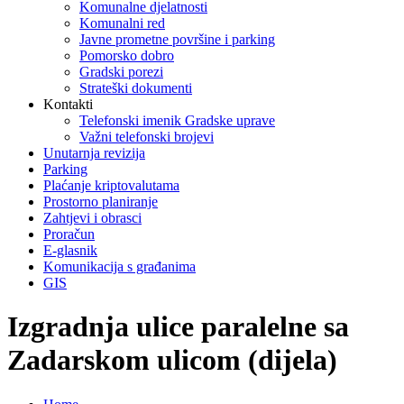
Komunalne djelatnosti
Komunalni red
Javne prometne površine i parking
Pomorsko dobro
Gradski porezi
Strateški dokumenti
Kontakti
Telefonski imenik Gradske uprave
Važni telefonski brojevi
Unutarnja revizija
Parking
Plaćanje kriptovalutama
Prostorno planiranje
Zahtjevi i obrasci
Proračun
E-glasnik
Komunikacija s građanima
GIS
Izgradnja ulice paralelne sa
Zadarskom ulicom (dijela)