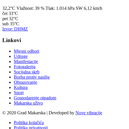
32,2°C
Vlažnost:
39 %
Tlak:
1.014 hPa
SW 6,12 km/h
čet
33°C
pet
32°C
sub
35°C
Izvor: DHMZ
Linkovi
Mjesni odbori
Udruge
Manifestacije
Fotogalerija
Socijalna skrb
Borba protiv nasilja
Obrazovanje
Kultura
Sport
Gospodarenje otpadom
Makarska uživo
© 2020 Grad Makarska | Developed by
Nove vibracije
Politika kolačića
Politika privatnosti