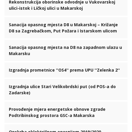
Rekonstrukcija oborinske odvodnje u Vukovarskoj
ulici-istok i Ličkoj ulici u Makarskoj
Sanacija opasnog mjesta D8 u Makarskoj – Križanje
D8 sa Zagrebačkom, Put Požara i Istarskom ulicom
Sanacija opasnog mjesta na D8 na zapadnom ulazu u
Makarsku
Izgradnja prometnice ''OS4'' prema UPU ''Zelenka 2''
Izgradnja ulice Stari Velikobrdski put (od POS-a do
Zadarske)
Provođenje mjera energetske obnove zgrade
Podtribinskog prostora GSC-a Makarska
Opskrba eklektričnom energijom 2019/2020