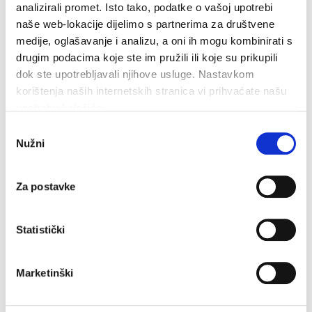
analizirali promet. Isto tako, podatke o vašoj upotrebi
naše web-lokacije dijelimo s partnerima za društvene
medije, oglašavanje i analizu, a oni ih mogu kombinirati s
drugim podacima koje ste im pružili ili koje su prikupili
dok ste upotrebljavali njihove usluge. Nastavkom
korištenja naših internetskih stranica vi prihvaćate našu
upotrebu kolačića.
Odabir
Nužni
pristanka
Za postavke
Statistički
Marketinški
Završeni građevinski radovi na novom futsal i dječjem
igralištu
7. kolovoza 2026.