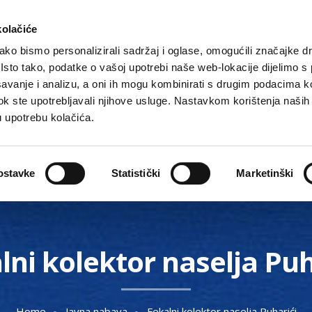
kolačiće
ko bismo personalizirali sadržaj i oglase, omogućili značajke d
. Isto tako, podatke o vašoj upotrebi naše web-lokacije dijelimo s
avanje i analizu, a oni ih mogu kombinirati s drugim podacima k
i dok ste upotrebljavali njihove usluge. Nastavkom korištenja naših
u upotrebu kolačića.
Gradske ustanove, tvrtke i škole
O Gradu
Akti 
ostavke
Statistički
Marketinški
lni kolektor naselja Puh
Home
Javna nabava
Fekalni kolektor naselja Puharići