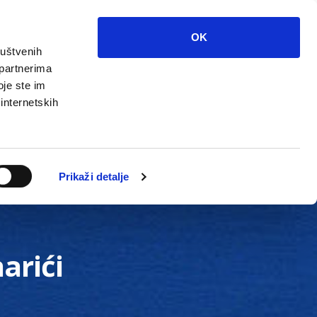
OK
ruštvenih
 partnerima
oje ste im
 internetskih
Grada
Kontakti
Unutarnja revizija
Prikaži detalje
arići