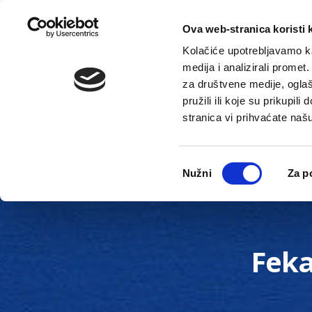
Ova web-stranica koristi 
Kolačiće upotrebljavamo ka
medija i analizirali promet
za društvene medije, oglaš
pružili ili koje su prikupil
stranica vi prihvaćate naš
Novosti
Gradska uprava
Odabir
Nužni
Za p
pristanka
Feka