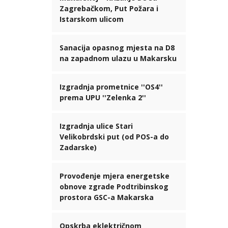
Zagrebačkom, Put Požara i
Istarskom ulicom
Sanacija opasnog mjesta na D8
na zapadnom ulazu u Makarsku
Izgradnja prometnice ''OS4''
prema UPU ''Zelenka 2''
Izgradnja ulice Stari
Velikobrdski put (od POS-a do
Zadarske)
Provođenje mjera energetske
obnove zgrade Podtribinskog
prostora GSC-a Makarska
Opskrba eklektričnom