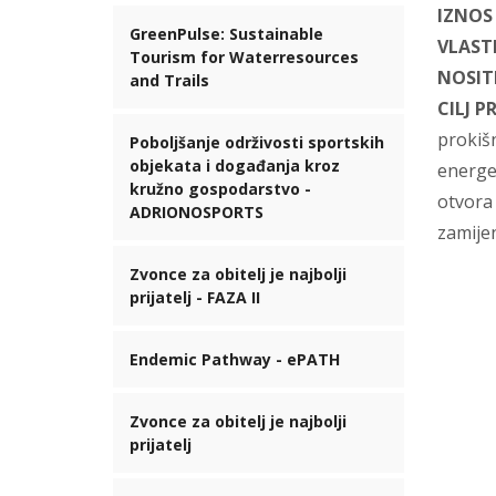
IZNOS
GreenPulse: Sustainable
VLAST
Tourism for Waterresources
NOSITE
and Trails
CILJ P
prokišn
Poboljšanje održivosti sportskih
objekata i događanja kroz
energet
kružno gospodarstvo -
otvora 
ADRIONOSPORTS
zamije
Zvonce za obitelj je najbolji
prijatelj - FAZA II
Endemic Pathway - ePATH
Zvonce za obitelj je najbolji
prijatelj