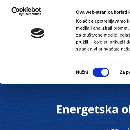
Ova web-stranica koristi 
Kolačiće upotrebljavamo ka
medija i analizirali promet
za društvene medije, oglaš
pružili ili koje su prikupil
stranica vi prihvaćate naš
Novosti
Gradska uprava
Odabir
Nužni
Za p
pristanka
Energetska ob
Home
P