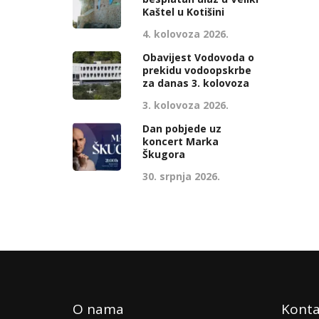
Kaštel u Kotišini
4. kolovoza 2026.
Obavijest Vodovoda o
prekidu vodoopskrbe
za danas 3. kolovoza
3. kolovoza 2026.
Dan pobjede uz
koncert Marka
Škugora
30. srpnja 2026.
O nama
Konta