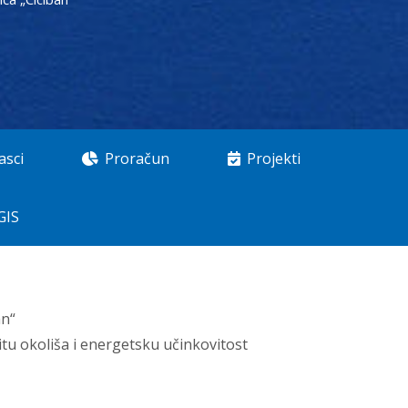
asci
Proračun
Projekti
GIS
an“
itu okoliša i energetsku učinkovitost