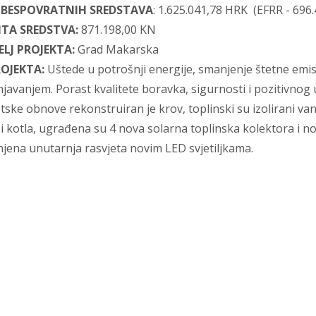
 BESPOVRATNIH SREDSTAVA
: 1.625.041,78 HRK (EFRR - 696
ITA SREDSTVA:
871.198,00 KN
LJ PROJEKTA:
Grad Makarska
ROJEKTA:
Uštede u potrošnji energije, smanjenje štetne emis
javanjem. Porast kvalitete boravka, sigurnosti i pozitivnog 
ske obnove rekonstruiran je krov, toplinski su izolirani vanj
i kotla, ugrađena su 4 nova solarna toplinska kolektora i novi
njena unutarnja rasvjeta novim LED svjetiljkama.