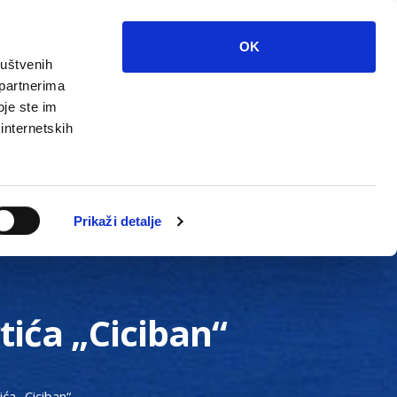
OK
ruštvenih
 partnerima
oje ste im
 internetskih
Grada
Kontakti
Unutarnja revizija
Prikaži detalje
tića „Ciciban“
ća „Ciciban“