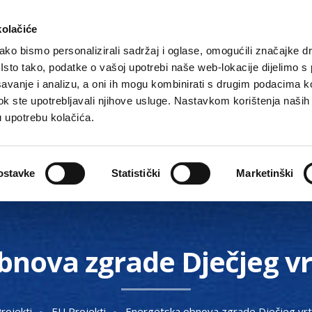
kolačiće
ko bismo personalizirali sadržaj i oglase, omogućili značajke d
. Isto tako, podatke o vašoj upotrebi naše web-lokacije dijelimo s
avanje i analizu, a oni ih mogu kombinirati s drugim podacima k
i dok ste upotrebljavali njihove usluge. Nastavkom korištenja naših
u upotrebu kolačića.
Gradske ustanove, tvrtke i škole
O Gradu
Akti 
ostavke
Statistički
Marketinški
nova zgrade Dječjeg vr
rojekti
EU Projekti
Energetska obnova zgrade Dječjeg vrti