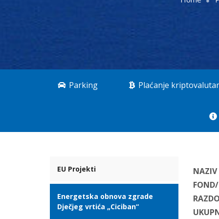
Parking
Plaćanje kriptovalut
EU Projekti
NAZIV
FOND
Energetska obnova zgrade
RAZDO
Dječjeg vrtića „Ciciban“
UKUPN