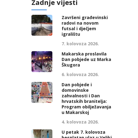
Zadnje vijesti
Završeni građevinski
radovi na novom
futsal i dječjem
igralištu
7. kolovoza 2026.
Makarska proslavila
Dan pobjede uz Marka
Škugora
6. kolovoza 2026.
Dan pobjede i
domovinske
zahvalnosti i Dan
hrvatskih branitelja:
Program obilježavanja
u Makarskoj
4. kolovoza 2026.
U petak 7. kolovoza
besplatan ulaz u Veliki