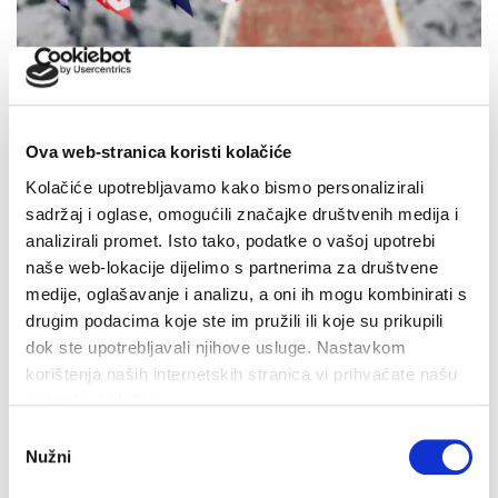
Ova web-stranica koristi kolačiće
Kolačiće upotrebljavamo kako bismo personalizirali
sadržaj i oglase, omogućili značajke društvenih medija i
analizirali promet. Isto tako, podatke o vašoj upotrebi
naše web-lokacije dijelimo s partnerima za društvene
medije, oglašavanje i analizu, a oni ih mogu kombinirati s
drugim podacima koje ste im pružili ili koje su prikupili
dok ste upotrebljavali njihove usluge. Nastavkom
Dan pobjede i domovinske zahvalnosti i Dan hrvatskih
korištenja naših internetskih stranica vi prihvaćate našu
branitelja: Program obilježavanja u Makarskoj
upotrebu kolačića.
4. kolovoza 2026.
Odabir
Nužni
pristanka