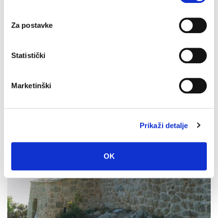
branitelja: Program obilježavanja u Makarskoj
4. kolovoza 2026.
Za postavke
Statistički
Marketinški
Prikaži detalje
OK