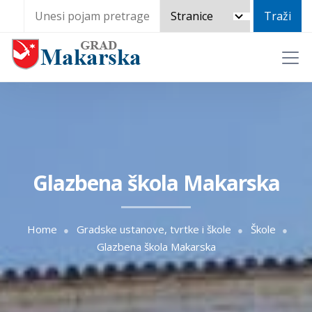
Glazbena škola Makarska
Home
Gradske ustanove, tvrtke i škole
Škole
Glazbena škola Makarska