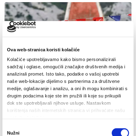
Ova web-stranica koristi kolačiće
Kolačiće upotrebljavamo kako bismo personalizirali
sadržaj i oglase, omogućili značajke društvenih medija i
analizirali promet. Isto tako, podatke o vašoj upotrebi
naše web-lokacije dijelimo s partnerima za društvene
medije, oglašavanje i analizu, a oni ih mogu kombinirati s
drugim podacima koje ste im pružili ili koje su prikupili
dok ste upotrebljavali njihove usluge. Nastavkom
korištenja naših internetskih stranica vi prihvaćate našu
upotrebu kolačića.
Odabir
Dan pobjede i domovinske zahvalnosti i Dan hrvatskih
Nužni
pristanka