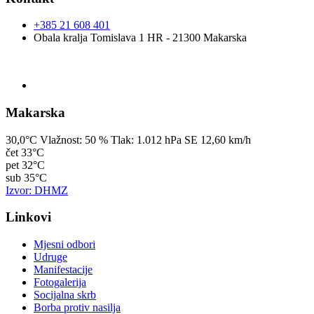
+385 21 608 401
Obala kralja Tomislava 1 HR - 21300 Makarska
Makarska
30,0°C
Vlažnost:
50 %
Tlak:
1.012 hPa
SE 12,60 km/h
čet
33°C
pet
32°C
sub
35°C
Izvor: DHMZ
Linkovi
Mjesni odbori
Udruge
Manifestacije
Fotogalerija
Socijalna skrb
Borba protiv nasilja