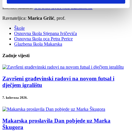
E-mail:
skola@os-sivicevica-ma.skole.hr
Internet stranica:
www.os-sivicevica-ma.skole.hr
Ravnateljica:
Marica Gržić
, prof.
Škole
Osnovna škola Stjepana Ivičevića
Osnovna škola oca Petra Perice
Glazbena škola Makarska
Zadnje vijesti
Završeni građevinski radovi na novom futsal i
dječjem igralištu
7. kolovoza 2026.
Makarska proslavila Dan pobjede uz Marka
Škugora