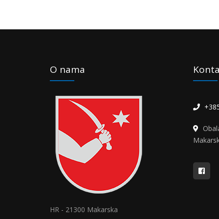
O nama
Konta
+385
Obal
Makars
HR - 21300 Makarska