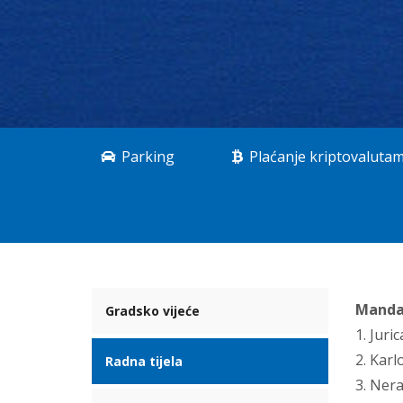
Parking
Plaćanje kriptovaluta
Manda
Gradsko vijeće
1. Juri
2. Karl
Radna tijela
3. Nera