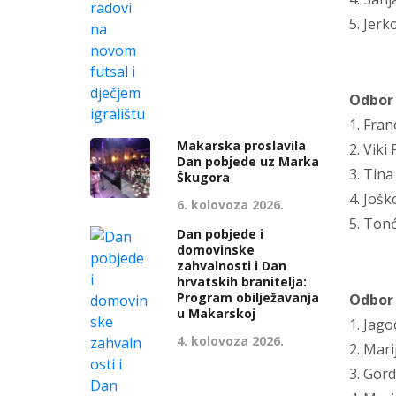
5. Jerk
Odbor
1. Fran
Makarska proslavila
2. Viki
Dan pobjede uz Marka
3. Tin
Škugora
4. Jošk
6. kolovoza 2026.
5. Tonć
Dan pobjede i
domovinske
zahvalnosti i Dan
hrvatskih branitelja:
Program obilježavanja
Odbor 
u Makarskoj
1. Jago
4. kolovoza 2026.
2. Mari
3. Gord