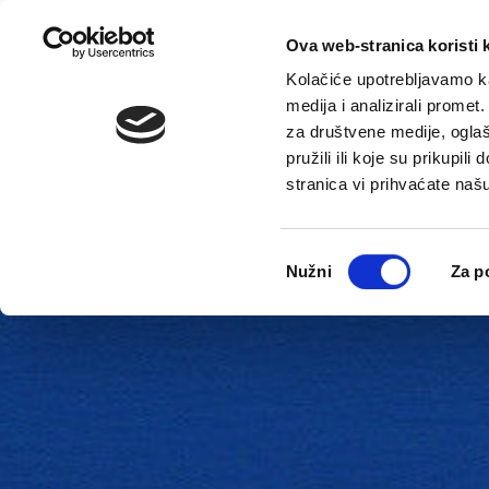
Ova web-stranica koristi 
Kolačiće upotrebljavamo ka
medija i analizirali promet
za društvene medije, oglaš
pružili ili koje su prikupil
stranica vi prihvaćate naš
Novosti
Gradska uprava
Odabir
Nužni
Za p
pristanka