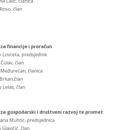
na Lalić, članica
 Roso, član
za financije i proračun
v Lovreta, predsjednik
 Čulav, član
a Međurečan, članica
 Brkan,član
o Lelas, član
za gospodarski i društveni razvoj te promet
dana Muhtić, predsjednica
o Glavičić, član