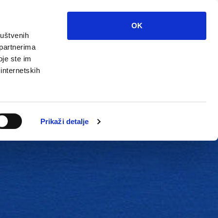
OK
ruštvenih
 partnerima
oje ste im
 internetskih
Grada
Kontakti
Unutarnja revizija
Prikaži detalje