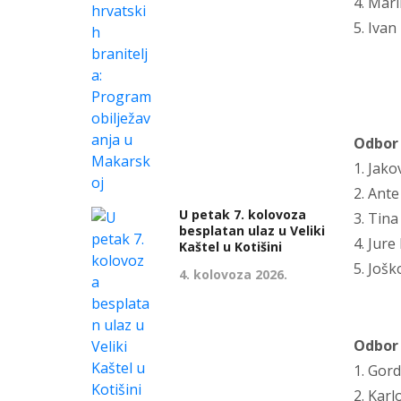
4. Mari
5. Ivan
Odbor 
1. Jako
2. Ante
U petak 7. kolovoza
3. Tin
besplatan ulaz u Veliki
4. Jure
Kaštel u Kotišini
5. Jošk
4. kolovoza 2026.
Odbor 
1. Gor
2. Karl