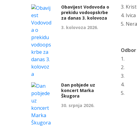
3. Kris
Obavijest Vodovoda o
prekidu vodoopskrbe
4. Ivic
za danas 3. kolovoza
5. Nera
3. kolovoza 2026.
Odbor 
1.
2.
3.
4.
Dan pobjede uz
koncert Marka
5.
Škugora
30. srpnja 2026.