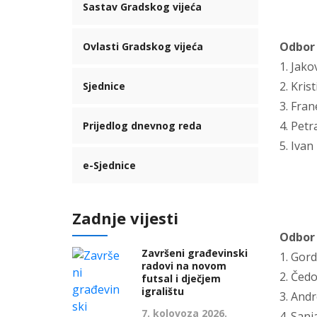
Sastav Gradskog vijeća
Odbor 
Ovlasti Gradskog vijeća
1. Jako
2. Kris
Sjednice
3. Frane
4. Petr
Prijedlog dnevnog reda
5. Ivan
e-Sjednice
Zadnje vijesti
Odbor 
Završeni građevinski
1. Gor
radovi na novom
2. Čedo
futsal i dječjem
igralištu
3. Andr
7. kolovoza 2026.
4. Sanj