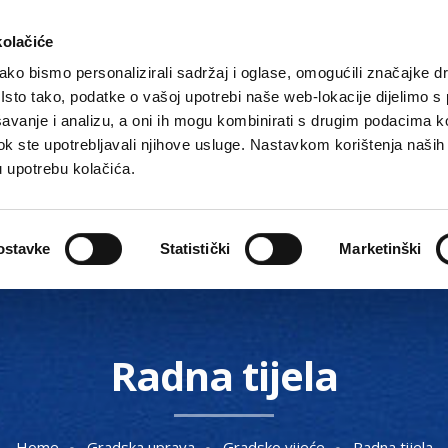
kolačiće
ko bismo personalizirali sadržaj i oglase, omogućili značajke d
. Isto tako, podatke o vašoj upotrebi naše web-lokacije dijelimo s
avanje i analizu, a oni ih mogu kombinirati s drugim podacima k
i dok ste upotrebljavali njihove usluge. Nastavkom korištenja naših
u upotrebu kolačića.
Gradske ustanove, tvrtke i škole
O Gradu
Akti 
ostavke
Statistički
Marketinški
Radna tijela
Home
Gradska uprava
Gradsko vijeće
Radna tijela