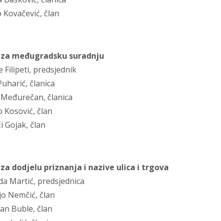
o Kovačević, član
 za međugradsku suradnju
e Filipeti, predsjednik
 Puharić, članica
a Međurečan, članica
o Kosović, član
i Gojak, član
za dodjelu priznanja i nazive ulica i trgova
da Martić, predsjednica
jo Nemčić, član
an Buble, član