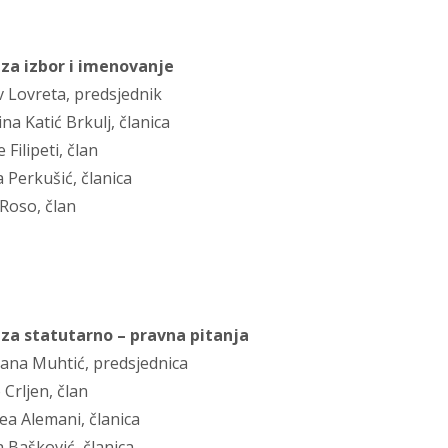
za izbor i imenovanje
v Lovreta, predsjednik
tina Katić Brkulj, članica
 Filipeti, član
a Perkušić, članica
 Roso, član
za statutarno – pravna pitanja
dana Muhtić, predsjednica
 Crljen, član
ea Alemani, članica
a Bašković, članica