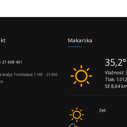
kt
Makarska
35,2
 21 608 401
Vlažnost:
3
a kralja Tomislava 1 HR - 21300
Tlak:
1.01
ka
SE 8,64 k
čet