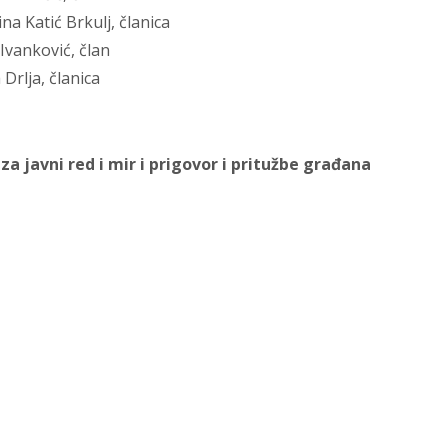
tina Katić Brkulj, članica
a Ivanković, član
 Drlja, članica
za javni red i mir i prigovor i pritužbe građana