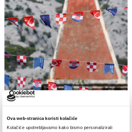
Ova web-stranica koristi kolačiće
Dan pobjede i domovinske zahvalnosti i Dan hrvatskih
branitelja: Program obilježavanja u Makarskoj
Kolačiće upotrebljavamo kako bismo personalizirali