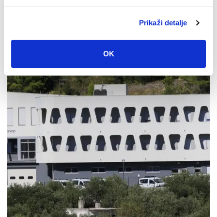
U petak 7. kolovoza besplatan ulaz u Veliki Kaštel u
Kotišini
Prikaži detalje
4. kolovoza 2026.
OK