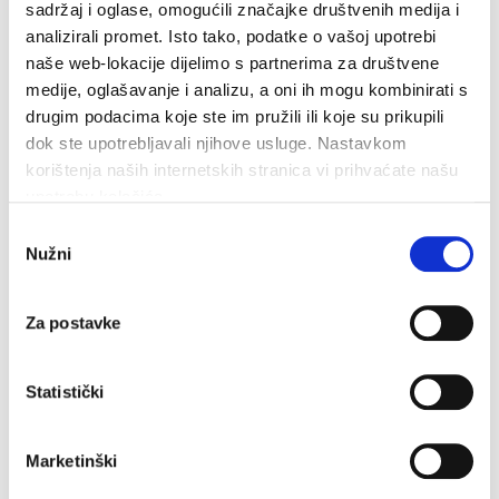
sadržaj i oglase, omogućili značajke društvenih medija i
4. kolovoza 2026.
analizirali promet. Isto tako, podatke o vašoj upotrebi
naše web-lokacije dijelimo s partnerima za društvene
medije, oglašavanje i analizu, a oni ih mogu kombinirati s
drugim podacima koje ste im pružili ili koje su prikupili
dok ste upotrebljavali njihove usluge. Nastavkom
korištenja naših internetskih stranica vi prihvaćate našu
upotrebu kolačića.
Odabir
Nužni
pristanka
Za postavke
Statistički
Marketinški