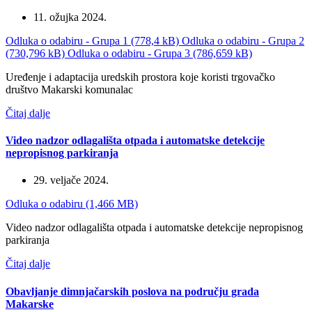
11. ožujka 2024.
Odluka o odabiru - Grupa 1 (778,4 kB)
Odluka o odabiru - Grupa 2
(730,796 kB)
Odluka o odabiru - Grupa 3 (786,659 kB)
Uređenje i adaptacija uredskih prostora koje koristi trgovačko
društvo Makarski komunalac
Čitaj dalje
Video nadzor odlagališta otpada i automatske detekcije
nepropisnog parkiranja
29. veljače 2024.
Odluka o odabiru (1,466 MB)
Video nadzor odlagališta otpada i automatske detekcije nepropisnog
parkiranja
Čitaj dalje
Obavljanje dimnjačarskih poslova na području grada
Makarske