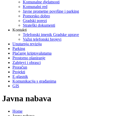
Komunalne djelatnosti
Komunalni red
Javne prometne površine i parking
Pomorsko dobro
Gradski porezi
Strateški dokumenti
Kontakti
Telefonski imenik Gradske uprave
Važni telefonski brojevi
Unutarnja revizija
Parking
Plaćanje kriptovalutama
Prostorno planiranje
Zahtjevi i obrasci
Proračun
Projekti
E-glasnik
Komunikacija s građanima
GIS
Javna nabava
Home
Javna nabava