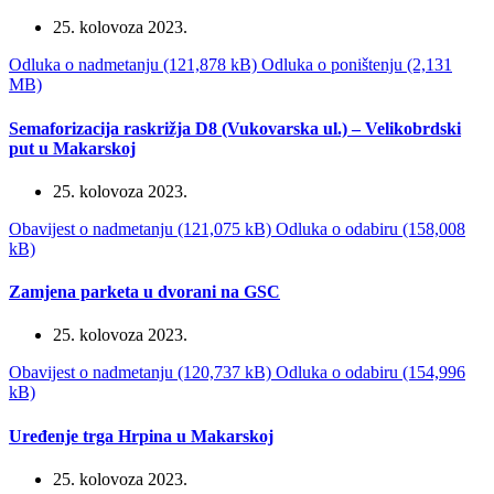
25. kolovoza 2023.
Odluka o nadmetanju (121,878 kB)
Odluka o poništenju (2,131
MB)
Semaforizacija raskrižja D8 (Vukovarska ul.) – Velikobrdski
put u Makarskoj
25. kolovoza 2023.
Obavijest o nadmetanju (121,075 kB)
Odluka o odabiru (158,008
kB)
Zamjena parketa u dvorani na GSC
25. kolovoza 2023.
Obavijest o nadmetanju (120,737 kB)
Odluka o odabiru (154,996
kB)
Uređenje trga Hrpina u Makarskoj
25. kolovoza 2023.