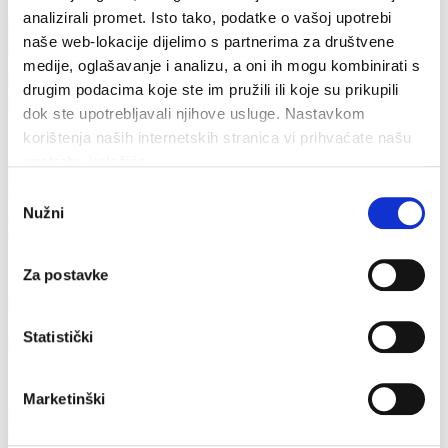
analizirali promet. Isto tako, podatke o vašoj upotrebi
Obavijest o nadmetanju (121,659 kB)
Odluka o odabiru (169,632
kB)
naše web-lokacije dijelimo s partnerima za društvene
medije, oglašavanje i analizu, a oni ih mogu kombinirati s
Uređenje i adaptacija uredskih prostora koje koristi trgovačko
drugim podacima koje ste im pružili ili koje su prikupili
društvo Makarski komunalac d.o.o.
dok ste upotrebljavali njihove usluge. Nastavkom
8. siječnja 2024.
korištenja naših internetskih stranica vi prihvaćate našu
upotrebu kolačića.
Obavijest o nadmetanju (114,723 kB)
Odluka o poništenju (3,638
MB)
Odabir
Nužni
pristanka
Nabava i sadnja stablašica
8. siječnja 2024.
Za postavke
Obavijest o nadmetanju (120,926 kB)
Odluka o odabiru (1,37 MB)
Statistički
Održavanje SPI paketa aplikacija
26. listopada 2023.
Marketinški
Obavijest o nadmetanju (119,202 kB)
Odluka o odabiru (535,204
kB)