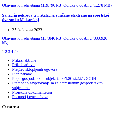
Obavijest o nadmetanju (119,796 kB)
Odluka o odabiru (1,278 MB)
Sanacija pokrova te instalacija sunčane elektrane na sportskoj
dvorani u Makarskoj
25. kolovoza 2023.
Obavijest o nadmetanju (117,846 kB)
Odluka o odabiru (333,926
kB)
1
2
3
4
5
6
Prikaži aktivne
Prikaži arhivu
Pregled sklopljenih ugovora
Plan nabave
Popis gospodarskih subjekata iz čl.80.st.2.t.1. ZOJN
Prethodno savjetovanje sa zainteresiranim gospodarskim
subjektima
Projektna dokumentacija
Postupci javne nabave
O nama