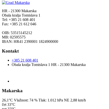
HR - 21300 Makarska
Obala kralja Tomislava 1
Tel: +385 21 608 401
Fax: +385 21 612 046
OIB: 53515145212
MB: 02595575
IBAN: HR41 2390001 1824900000
Kontakt
+385 21 608 401
Obala kralja Tomislava 1 HR - 21300 Makarska
Makarska
26,1°C
Vlažnost:
74 %
Tlak:
1.012 hPa
NE 2,88 km/h
čet
33°C
pet
32°C