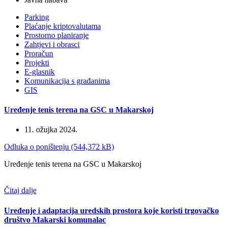
Parking
Plaćanje kriptovalutama
Prostorno planiranje
Zahtjevi i obrasci
Proračun
Projekti
E-glasnik
Komunikacija s građanima
GIS
Uređenje tenis terena na GSC u Makarskoj
11. ožujka 2024.
Odluka o poništenju (544,372 kB)
Uređenje tenis terena na GSC u Makarskoj
Čitaj dalje
Uređenje i adaptacija uredskih prostora koje koristi trgovačko
društvo Makarski komunalac