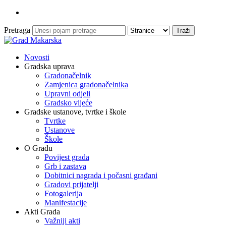
Pretraga
Novosti
Gradska uprava
Gradonačelnik
Zamjenica gradonačelnika
Upravni odjeli
Gradsko vijeće
Gradske ustanove, tvrtke i škole
Tvrtke
Ustanove
Škole
O Gradu
Povijest grada
Grb i zastava
Dobitnici nagrada i počasni građani
Gradovi prijatelji
Fotogalerija
Manifestacije
Akti Grada
Važniji akti