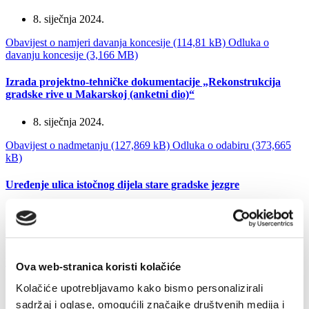
8. siječnja 2024.
Obavijest o namjeri davanja koncesije (114,81 kB)
Odluka o
davanju koncesije (3,166 MB)
Izrada projektno-tehničke dokumentacije „Rekonstrukcija
gradske rive u Makarskoj (anketni dio)“
8. siječnja 2024.
Obavijest o nadmetanju (127,869 kB)
Odluka o odabiru (373,665
kB)
Uređenje ulica istočnog dijela stare gradske jezgre
8. siječnja 2024.
Obavijest o nadmetanju (120,051 kB)
Odluka o odabiru (1,263 MB)
Izrada projektno-tehničke dokumentacije
Ova web-stranica koristi kolačiće
„REKONSTRUKCIJA O.Š. OCA PETRA PERICE“
Kolačiće upotrebljavamo kako bismo personalizirali
8. siječnja 2024.
sadržaj i oglase, omogućili značajke društvenih medija i