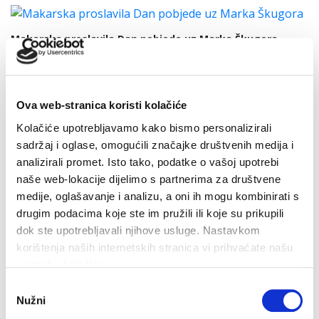
Makarska proslavila Dan pobjede uz Marka Škugora
6. kolovoza 2026.
Ova web-stranica koristi kolačiće
Kolačiće upotrebljavamo kako bismo personalizirali
Dan pobjede i domovinske zahvalnosti i Dan hrvatskih
sadržaj i oglase, omogućili značajke društvenih medija i
branitelja: Program obilježavanja u Makarskoj
analizirali promet. Isto tako, podatke o vašoj upotrebi
4. kolovoza 2026.
naše web-lokacije dijelimo s partnerima za društvene
medije, oglašavanje i analizu, a oni ih mogu kombinirati s
drugim podacima koje ste im pružili ili koje su prikupili
U petak 7. kolovoza besplatan ulaz u Veliki Kaštel u
dok ste upotrebljavali njihove usluge. Nastavkom
Kotišini
korištenja naših internetskih stranica vi prihvaćate našu
4. kolovoza 2026.
upotrebu kolačića.
Odabir
Nužni
pristanka