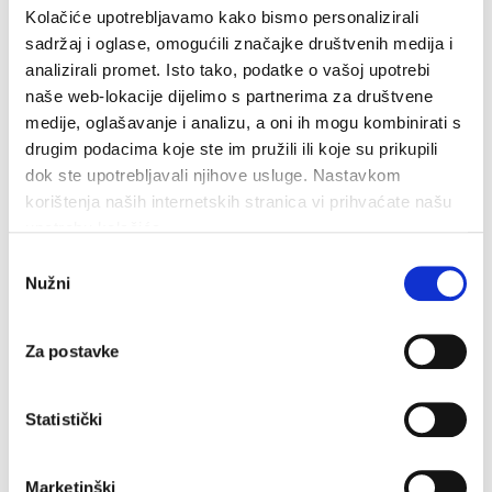
Kolačiće upotrebljavamo kako bismo personalizirali
sadržaj i oglase, omogućili značajke društvenih medija i
analizirali promet. Isto tako, podatke o vašoj upotrebi
naše web-lokacije dijelimo s partnerima za društvene
medije, oglašavanje i analizu, a oni ih mogu kombinirati s
drugim podacima koje ste im pružili ili koje su prikupili
dok ste upotrebljavali njihove usluge. Nastavkom
korištenja naših internetskih stranica vi prihvaćate našu
upotrebu kolačića.
Odabir
Dan pobjede i domovinske zahvalnosti i Dan hrvatskih
Nužni
pristanka
branitelja: Program obilježavanja u Makarskoj
4. kolovoza 2026.
Za postavke
Statistički
Marketinški