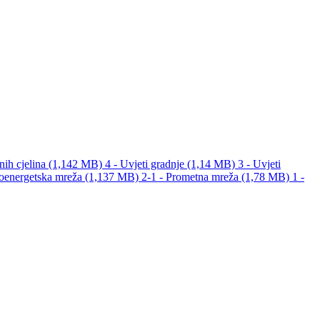
rnih cjelina (1,142 MB)
4 - Uvjeti gradnje (1,14 MB)
3 - Uvjeti
roenergetska mreža (1,137 MB)
2-1 - Prometna mreža (1,78 MB)
1 -