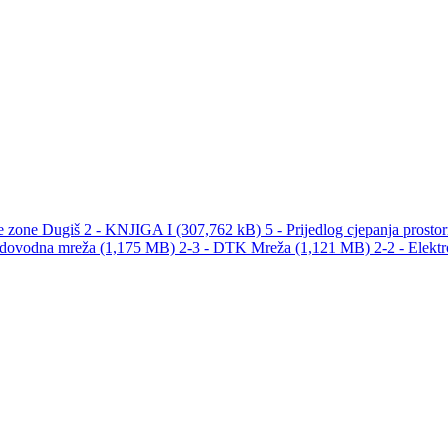
 zone Dugiš 2 - KNJIGA I (307,762 kB)
5 - Prijedlog cjepanja prosto
odovodna mreža (1,175 MB)
2-3 - DTK Mreža (1,121 MB)
2-2 - Elekt