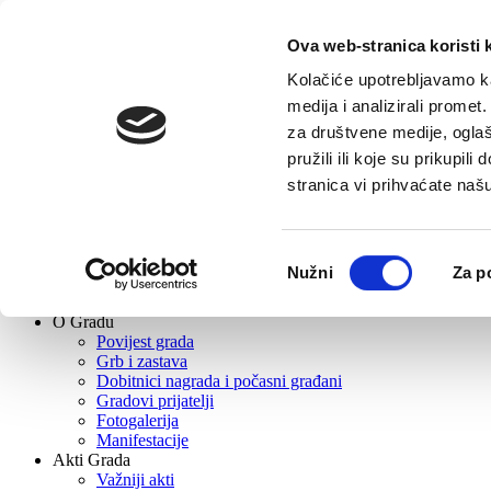
Ova web-stranica koristi 
Pretraga
Kolačiće upotrebljavamo ka
medija i analizirali promet
Novosti
za društvene medije, oglaš
Gradska uprava
pružili ili koje su prikupil
Gradonačelnik
Zamjenica gradonačelnika
stranica vi prihvaćate naš
Upravni odjeli
Gradsko vijeće
Gradske ustanove, tvrtke i škole
Odabir
Tvrtke
Nužni
Za p
Ustanove
pristanka
Škole
O Gradu
Povijest grada
Grb i zastava
Dobitnici nagrada i počasni građani
Gradovi prijatelji
Fotogalerija
Manifestacije
Akti Grada
Važniji akti