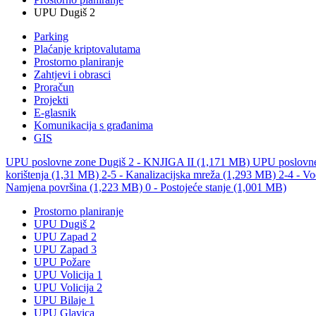
UPU Dugiš 2
Parking
Plaćanje kriptovalutama
Prostorno planiranje
Zahtjevi i obrasci
Proračun
Projekti
E-glasnik
Komunikacija s građanima
GIS
UPU poslovne zone Dugiš 2 - KNJIGA II (1,171 MB)
UPU poslovne
korištenja (1,31 MB)
2-5 - Kanalizacijska mreža (1,293 MB)
2-4 - V
Namjena površina (1,223 MB)
0 - Postojeće stanje (1,001 MB)
Prostorno planiranje
UPU Dugiš 2
UPU Zapad 2
UPU Zapad 3
UPU Požare
UPU Volicija 1
UPU Volicija 2
UPU Bilaje 1
UPU Glavica