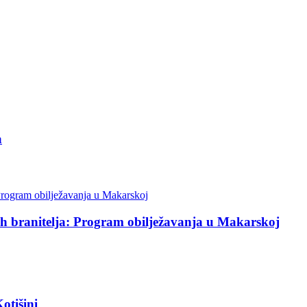
a
ih branitelja: Program obilježavanja u Makarskoj
otišini