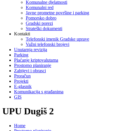
Komunalne djelatnosti
Komunalni red
Javne prometne površine i parking
Pomorsko dobro
Gradski porezi
Strateški dokumenti
Kontakti
Telefonski imenik Gradske uprave
Važni telefonski brojevi
Unutarnja revizija
Parking
Plaćanje kriptovalutama
Prostorno planiranje
Zahtjevi i obrasci
Proračun
Projekti
E-glasnik
Komunikacija s građanima
GIS
UPU Dugiš 2
Home
Prostorno planiranje