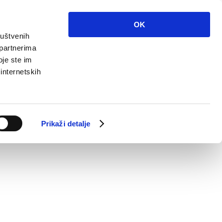
OK
ruštvenih
 partnerima
oje ste im
 internetskih
Prikaži detalje