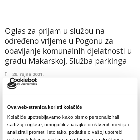
Oglas za prijam u službu na
određeno vrijeme u Pogonu za
obavljanje komunalnih djelatnosti u
gradu Makarskoj, Služba parkinga
29. rujna 2021.
OGLAS za prijam u službu na određeno
vrijeme u Pogonu za obavljanje komunalnih
djelatnosti u gradu Makarskoj, Služba
Ova web-stranica koristi kolačiće
parkinga, na radnom mjestu: - DJELATNIK/ICA
NA PARKINGU KONTROLOR SEZONSKI – 3
Kolačiće upotrebljavamo kako bismo personalizirali
izvršitelj/ica na određeno vrijeme u trajanju 4
sadržaj i oglase, omogućili značajke društvenih medija i
mjeseca (252,445 kB)
analizirali promet. Isto tako, podatke o vašoj upotrebi
naše web-lokacije dijelimo s partnerima za društvene