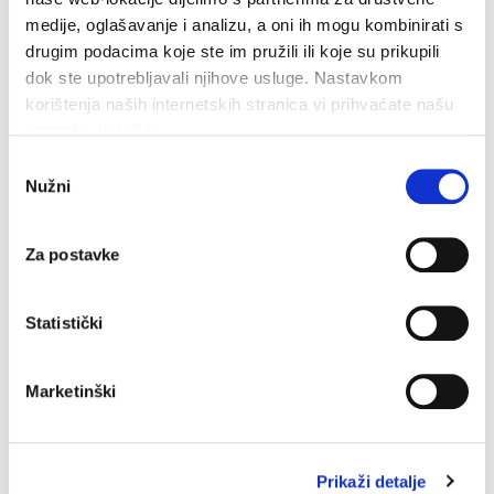
medije, oglašavanje i analizu, a oni ih mogu kombinirati s
drugim podacima koje ste im pružili ili koje su prikupili
dok ste upotrebljavali njihove usluge. Nastavkom
Javni poziv za prijavu kandidata na
korištenja naših internetskih stranica vi prihvaćate našu
upotrebu kolačića.
natječaj za dodjelu nagrada
Odabir
volonterima
Nužni
pristanka
28. rujna 2021.
Za postavke
Javni poziv za prijavu kandidata na
natječaj za dodjelu nagrada volonterima
Statistički
(377,335 kB)
Marketinški
Javni oglas za prijem u radni odnos
Prikaži detalje