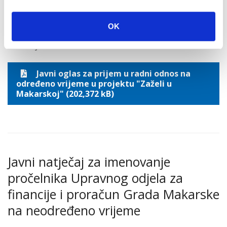
na određeno vrijeme u projektu
"Zaželi u Makarskoj"
OK
6. rujna 2021.
Javni oglas za prijem u radni odnos na
određeno vrijeme u projektu "Zaželi u
Makarskoj" (202,372 kB)
Javni natječaj za imenovanje
pročelnika Upravnog odjela za
financije i proračun Grada Makarske
na neodređeno vrijeme