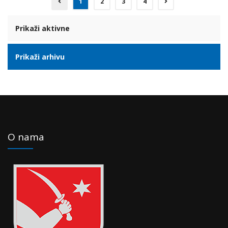
1
2
3
4
Prikaži aktivne
Prikaži arhivu
O nama