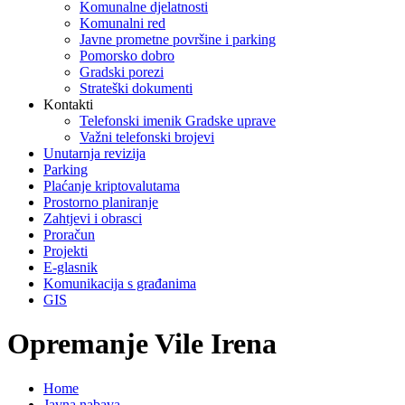
Komunalne djelatnosti
Komunalni red
Javne prometne površine i parking
Pomorsko dobro
Gradski porezi
Strateški dokumenti
Kontakti
Telefonski imenik Gradske uprave
Važni telefonski brojevi
Unutarnja revizija
Parking
Plaćanje kriptovalutama
Prostorno planiranje
Zahtjevi i obrasci
Proračun
Projekti
E-glasnik
Komunikacija s građanima
GIS
Opremanje Vile Irena
Home
Javna nabava