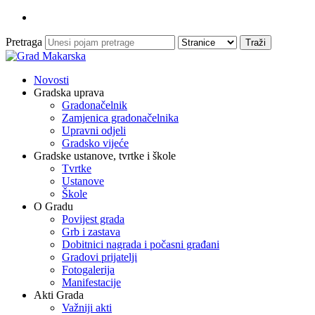
Pretraga
Novosti
Gradska uprava
Gradonačelnik
Zamjenica gradonačelnika
Upravni odjeli
Gradsko vijeće
Gradske ustanove, tvrtke i škole
Tvrtke
Ustanove
Škole
O Gradu
Povijest grada
Grb i zastava
Dobitnici nagrada i počasni građani
Gradovi prijatelji
Fotogalerija
Manifestacije
Akti Grada
Važniji akti