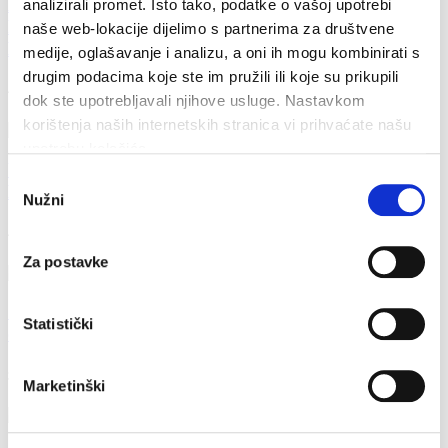
Dan pobjede i domovinske zahvalnosti i Dan
analizirali promet. Isto tako, podatke o vašoj upotrebi
hrvatskih branitelja: Program obilježavanja u
naše web-lokacije dijelimo s partnerima za društvene
Makarskoj
medije, oglašavanje i analizu, a oni ih mogu kombinirati s
drugim podacima koje ste im pružili ili koje su prikupili
4. kolovoza 2026.
dok ste upotrebljavali njihove usluge. Nastavkom
korištenja naših internetskih stranica vi prihvaćate našu
upotrebu kolačića.
U petak 7. kolovoza besplatan ulaz u Veliki Kaštel u
Odabir
Kotišini
Nužni
pristanka
4. kolovoza 2026.
Za postavke
Obavijest Vodovoda o prekidu vodoopskrbe za
Statistički
danas 3. kolovoza
3. kolovoza 2026.
Marketinški