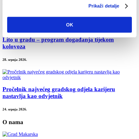
Dan pobjede uz koncert Marka Škugora
Prikaži detalje
30. srpnja 2026.
OK
Lito u gradu – program događanja tijekom
kolovoza
28. srpnja 2026.
Pročelnik najvećeg gradskog odjela karijeru
nastavlja kao odvjetnik
24. srpnja 2026.
O nama