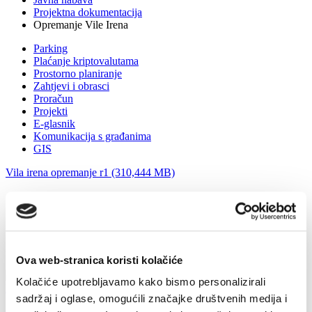
Projektna dokumentacija
Opremanje Vile Irena
Parking
Plaćanje kriptovalutama
Prostorno planiranje
Zahtjevi i obrasci
Proračun
Projekti
E-glasnik
Komunikacija s građanima
GIS
Vila irena opremanje r1 (310,444 MB)
Projektna dokumentacija
Opremanje Vile Irena
ENERGETSKA OBNOVA OŠ "STJEPANA IVIČEVIĆA"
Zadnje vijesti
Ova web-stranica koristi kolačiće
Kolačiće upotrebljavamo kako bismo personalizirali
sadržaj i oglase, omogućili značajke društvenih medija i