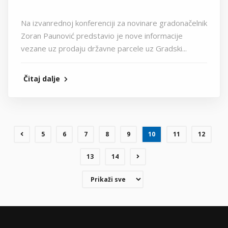
Na izvanrednoj konferenciji za novinare gradonačelnik
Zoran Paunović predstavio je nove informacije
vezane uz prodaju državne parcele uz Gradski...
Čitaj dalje
5
6
7
8
9
10
11
12
13
14