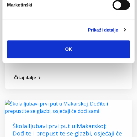
Predložene izmjene Statuta: Sveti
Marketinški
Klement i službeno zaštitnik u
temeljnome aktu Grada
26. rujna 2025.
Prikaži detalje
Na idućoj sjednici Gradskog vijeća, koja se održava u
OK
petak, 3. listopada, naći će se prijedlog dopune
Statuta Grada Makarske, kojima bi se svetkovina...
Čitaj dalje
Škola ljubavi prvi put u Makarskoj:
Dođite i prepustite se glazbi, osjećaji će