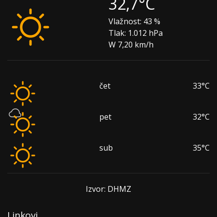
32,7°C
Vlažnost:
43 %
Tlak:
1.012 hPa
W 7,20 km/h
čet
33°C
pet
32°C
sub
35°C
Izvor: DHMZ
Linkovi