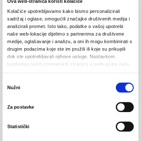
Ova web-stranica koristi kolačiće
Kolačiće upotrebljavamo kako bismo personalizirali
Obavijest o nastavku radova na
sadržaj i oglase, omogućili značajke društvenih medija i
uređenju Parka Peškera
analizirali promet. Isto tako, podatke o vašoj upotrebi
naše web-lokacije dijelimo s partnerima za društvene
26. rujna 2025.
medije, oglašavanje i analizu, a oni ih mogu kombinirati s
drugim podacima koje ste im pružili ili koje su prikupili
dok ste upotrebljavali njihove usluge. Nastavkom
U srijedu, 1. listopada 2025. nastavljaju se
korištenja naših internetskih stranica vi prihvaćate našu
građevinski radovi na uređenju parka Peškera. Toga
upotrebu kolačića.
dana gradilište će biti službeno ograđeno zaštitnim...
Odabir
Nužni
pristanka
Čitaj dalje
Za postavke
Statistički