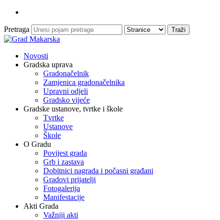
Pretraga
Novosti
Gradska uprava
Gradonačelnik
Zamjenica gradonačelnika
Upravni odjeli
Gradsko vijeće
Gradske ustanove, tvrtke i škole
Tvrtke
Ustanove
Škole
O Gradu
Povijest grada
Grb i zastava
Dobitnici nagrada i počasni građani
Gradovi prijatelji
Fotogalerija
Manifestacije
Akti Grada
Važniji akti