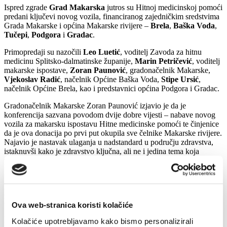
Ispred zgrade
Grad Makarska
jutros su Hitnoj medicinskoj pomoći
predani ključevi novog vozila, financiranog zajedničkim sredstvima
Grada Makarske i općina Makarske rivijere –
Brela
,
Baška Voda
,
Tučepi
,
Podgora
i
Gradac
.
Primopredaji su nazočili
Leo Luetić
, voditelj Zavoda za hitnu
medicinu Splitsko-dalmatinske županije,
Marin Petričević
, voditelj
makarske ispostave,
Zoran Paunović
, gradonačelnik Makarske,
Vjekoslav Radić
, načelnik Općine Baška Voda,
Stipe Ursić
,
načelnik Općine Brela, kao i predstavnici općina Podgora i Gradac.
Gradonačelnik Makarske Zoran Paunović izjavio je da je
konferencija sazvana povodom dvije dobre vijesti – nabave novog
vozila za makarsku ispostavu Hitne medicinske pomoći te činjenice
da je ova donacija po prvi put okupila sve čelnike Makarske rivijere.
Najavio je nastavak ulaganja u nadstandard u području zdravstva,
istaknuvši kako je zdravstvo ključna, ali ne i jedina tema koja
povezuje cijelu Makarsku rivijeru.
Voditelj Zavoda za hitnu medicinu Splitsko-dalmatinske županije
Leo Luetić zahvalio je gradonačelniku i načelnicima općina na
razumijevanju potreba Hitne medicinske pomoći, istaknuvši kako je
vozilo osnovno sredstvo rada te da će ova donacija, tim više što je
Ova web-stranica koristi kolačiće
riječ o vozilu iznimnih tehničkih karakteristika, značajno unaprijediti
Kolačiće upotrebljavamo kako bismo personalizirali
rad makarske ispostave. Dodao je kako Makarska trenutačno