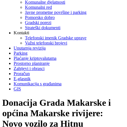
Komunalne djelatnosti
Komunalni red
Javne prometne površine i parking
Pomorsko dobro
Gradski porezi
Strateški dokumenti
Kontakti
Telefonski imenik Gradske uprave
Važni telefonski brojevi
Unutarnja revizija
Parking
Plaćanje kriptovalutama
Prostorno planiranje
Zahtjevi i obrasci
Proračun
E-glasnik
Komunikacija s građanima
GIS
Donacija Grada Makarske i
općina Makarske rivijere:
Novo vozilo za Hitnu