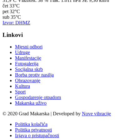
31,9°C
Vlažnost:
38 %
Tlak:
1.011 hPa
SE 9,36 km/h
čet
33°C
pet
32°C
sub
35°C
Izvor: DHMZ
Linkovi
Mjesni odbori
Udruge
Manifestacije
Fotogalerija
Socijalna skrb
Borba protiv nasilja
Obrazovanje
Kultura
Sport
Gospodarenje otpadom
Makarska uživo
© 2020 Grad Makarska | Developed by
Nove vibracije
Politika kolačića
Politika privatnosti
Izjava o pristupačnosti