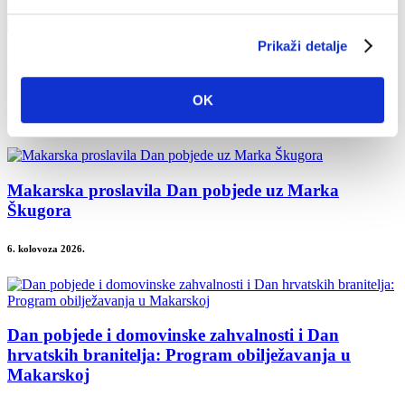
Prikaži detalje
Završeni građevinski radovi na novom futsal i
dječjem igralištu
OK
7. kolovoza 2026.
Makarska proslavila Dan pobjede uz Marka
Škugora
6. kolovoza 2026.
Dan pobjede i domovinske zahvalnosti i Dan
hrvatskih branitelja: Program obilježavanja u
Makarskoj