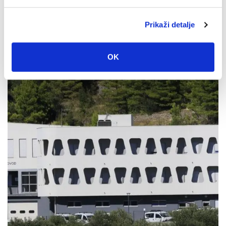
Prikaži detalje
U petak 7. kolovoza besplatan ulaz u Veliki Kaštel u
Kotišini
OK
4. kolovoza 2026.