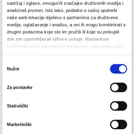
sadržaj i oglase, omogućili značajke društvenih medija i
Dan pobjede i domovinske zahvalnosti i Dan hrvatskih
branitelja: Program obilježavanja u Makarskoj
analizirali promet. Isto tako, podatke o vašoj upotrebi
naše web-lokacije dijelimo s partnerima za društvene
4. kolovoza 2026.
medije, oglašavanje i analizu, a oni ih mogu kombinirati s
drugim podacima koje ste im pružili ili koje su prikupili
dok ste upotrebljavali njihove usluge. Nastavkom
korištenja naših internetskih stranica vi prihvaćate našu
upotrebu kolačića.
Odabir
Nužni
pristanka
Za postavke
Statistički
Marketinški