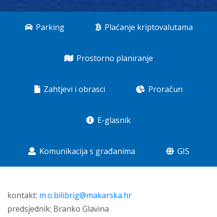
Parking
Plaćanje kriptovalutama
Prostorno planiranje
Zahtjevi i obrasci
Proračun
E-glasnik
Komunikacija s građanima
GIS
kontakt:
m.o.bilibrig@makarska.hr
predsjednik: Branko Glavina